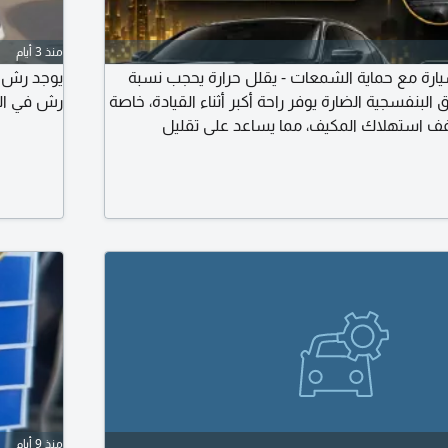
منذ 3 أيام
يارة مع حماية الشمعات - يقلل حرارة يحجب نسبة
يوجد رش ع
لبنفسجية الضارة يوفر راحة أكبر أثناء القيادة، خاصة
رش في الف
يخفف استهلاك المكيف، مما يساعد على تقليل
لطاقة. يحافظ على ديكور السيارة والمقاعد من
ب أشعة الشمس. مما يحسن الرؤية أثناء القيادة
منذ 9 أيام