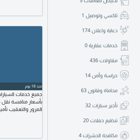
تخليص معاملات
5
تاكسي وتوصيل
1
دعاية واعلان
174
خدمات عقارية
0
مقاولات
436
حراسة وأمن
14
منذ 18 يوم
محاماة وقانون
63
جميع خدمات السيارات
بأسعار منافسة نقل م
تأجير سيارات
32
المرور والتعقيب تأ
تجديد الرخصة والإقا
تنظيم حفلات
20
اللوحات (نفس المالك
سرعة في الانجاز - أ
مكافحة الحشرات
4