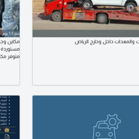
منذ 53 يوم
 والمعدات داخل وخارج الرياض
مكاين وجي
مستوردة ب
متوفر مكا
بحالة ممت
تواصل معن