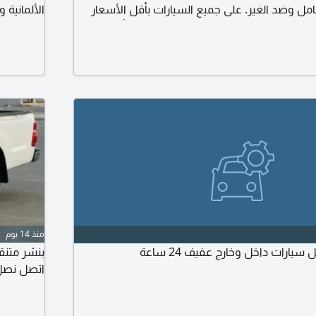
امل وضد الغير. على جميع السيارات بأقل الأسعار
الألمانية 
- يصل (30%) يوجد خصم على جميع الشركات أقل سعر تأمين
سعر (للشاحنات - المعدات) تأمين (أفراد - شركات)
يع أنواع السيارات فوري أمن تسلم
منذ 14 يوم
رات داخل وخارج عفيف 24 ساعة
بنشر متنق
اتصل نصل 24 سا