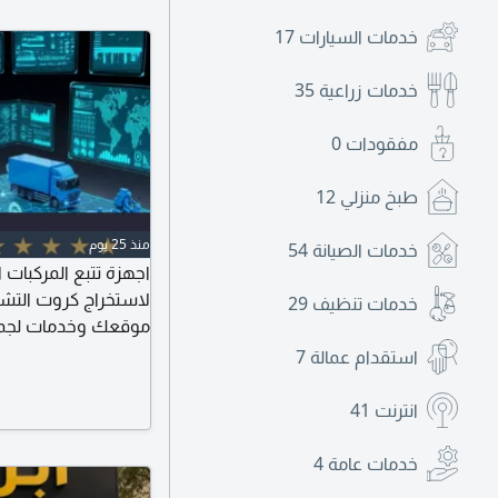
خدمات السيارات
17
خدمات زراعية
35
مفقودات
0
طبخ منزلي
12
منذ 25 يوم
خدمات الصيانة
54
اجهزة تتبع المركبات 
لاستخراج كروت التش
خدمات تنظيف
29
موقعك وخدمات لجميع 
والدينات خدمة فوريه
استقدام عمالة
7
وسهل للتتبع الفوري 
انترنت
41
خدمات عامة
4