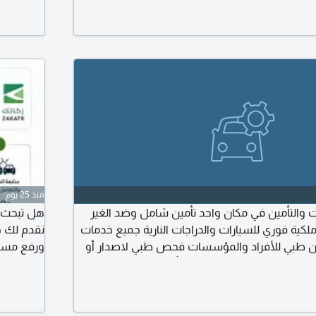
منذ 25 يوم
 والتأمين في مكان واحد تأمين شامل وضد الغير
هل تبحث ع
لكية فوري للسيارات والدراجات النارية جميع خدمات
نقدم لك حل
مين طبي للأفراد والمؤسسات فحص طبي لاصدار أو
ورفع مستوى
مة حجز وانهاء الفحص الدوري بأسعار مناسبة استبدال
مدار الساع
 أو نقل لمالك آخر) طباعة استمارات وكرت الإقامة
متابعة مو
سعار منافسة - خدمة موثوقة