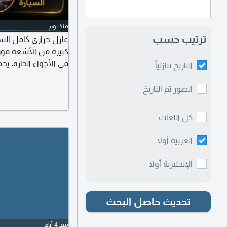
منذ يوم
ترتيب حسب
عازل حراري كامل الس
كبيرة من الأشعة فوق ا
في الأجواء الحارة. 
التاريخ تنازلياً
استهلاك الوقود أو ا
البهتان والتشقق بسب
الصور ثم التاريخ
بادر بالحجز عبر
كل اللغات
العربية أولا
الإنجليزية أولا
تحديث حاصل البحث
منذ 4 أيام