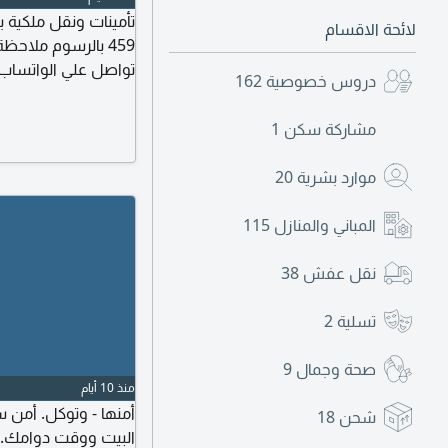
لائحة الاقسام
تواصل علي الواتساب 
دروس خصوصية
162
مشاركة سكن
1
موارد بشرية
20
المباني والمنازل
115
نقل عفش
38
تسلية
2
صحة وجمال
9
منذ 10 أيام
شحن
18
البيت ووقت دوامك. أو