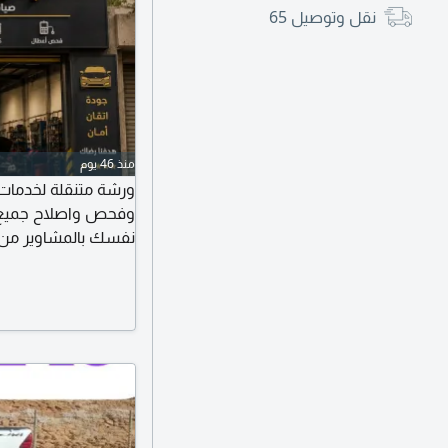
نقل وتوصيل
65
منذ 46 يوم
ورشة متنقلة لخدمات 
وفحص واصلاح جميع أ
نفسك بالمشاوير من ت
والكهرباء وغيرها خ
أين ما كنت الرياض / ج