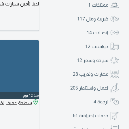
لدينا تأمين سيارات ش
ممتلكات
1
بخصم 
للاعمار الصغيرة أقل 
ضريبة ومال
117
نقل ملكية. اسقاط جم
اتصالات
14
حواسيب
12
سياحة وسفر
12
مهارات وتدريب
28
اعمال واستثمار
205
منذ 12 يوم
ترجمة
4
سطحة عفيف نقل سيا
خدمات احترافية
61