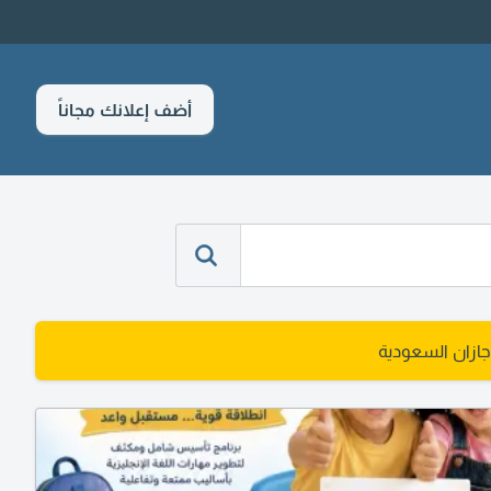
أضف إعلانك مجاناً
زان السعودية