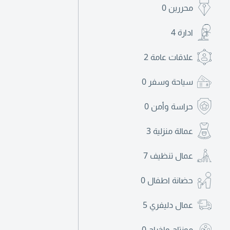
محررين
0
ادارة
4
علاقات عامة
2
سياحة وسفر
0
حراسة وأمن
0
عمالة منزلية
3
عمال تنظيف
7
حضانة اطفال
0
عمال دليفري
5
مونتاج واخراج
0