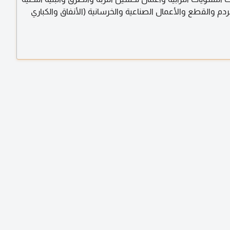
ردم والقطع والأعمال الصناعية والخرسانية (الأنفاق والكباري
 وخوط أنابيب الغاز وخطوط المواسير والدمك الديناميكي جميع
بة وأعمال السدود