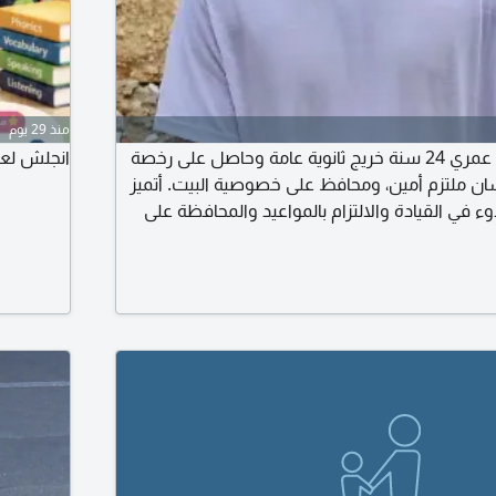
منذ 29 يوم
أنا محمد عياش شاب عمري 24 سنة خريج ثانوية عامة وحاصل على رخصة
انجلش لعي
ن ملتزم أمين، ومحافظ على خصوصية البيت. أتميز
 في القيادة والالتزام بالمواعيد والمحافظة على
عمل مع أسرة كريمة ك سائق خاص أو عامل منزلي،
م المطلوبة باخلاص وأكون محل ثقة. اقامتي منتهي
لإقامة تعبئة رفوق زي حمل وتنزيل