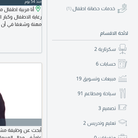
منذ 54 يوم
خدمات حضانة اطفال
(1)
أنا مربية اطفال م
رعاية الاطفال وكبار 
مهنة وشغفا في أن واح
اعداد الوجبات، المساع
لائحة الاقسام
السن الرفقة، المساعد
سكرتارية
2
حسابات
6
مبيعات وتسويق
19
سياحة ومطاعم
91
تصميم
3
تعليم وتدريس
2
عاماً في مجال المبيع
متفرقات
0