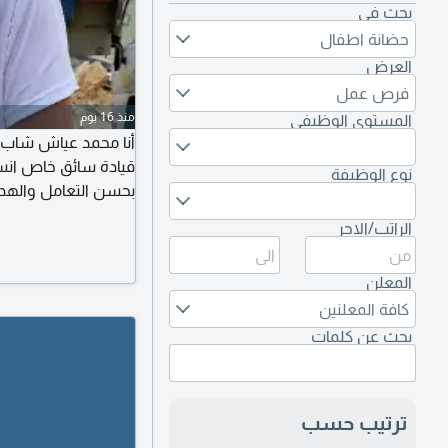
بحث في
حضانة اطفال
العرض
فرص عمل
منذ 16 يوم
المستوى الوظيفي
قيادة سائق خاص انسا
نوع الوظيفة
بحسن التعامل والهدوء
الممتلكات مستعد لل
الراتب/الاجر
والقيام بجميع المها
ومستعد أنقل كفالة ا
المعلن
كافة المعلنين
بحث عن كلمات
ترتيب حسب