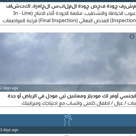
مشرف جودة فحص جودة الملابس الجاهزة. اكتشاف
عيوب الخياطة والتشطيب. متابعة الجودة أثناء الانتاج (In - Line
Inspection) الفحص النهائي (Final Inspection) قراءة المواصفات
الفنية (Tech Pack) اعداد تقارير الجودة. العمل ضمن فريق وتحمل
ضغط العمل. إقامة سارية نقل كفالة
2
2 days ago
ايجنسي أوفر لك موديلز ومعلنين تبي مودل في الرياض أو جدة
بنات / عيال / اطفال كلمني واتساب مع احتياجك وميزانيتك
3 days ago