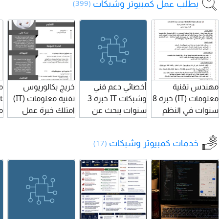
يطلب عمل كمبيوتر وشبكات
(399)
مهندس تقنية
أخصائي دعم فني
خريج بكالوريوس
معلومات (IT) خبرة 8
وشبكات IT خبرة 3
تقنية معلومات (IT)
سنوات في النظم
سنوات يبحث عن
امتلك خبرة عمل
م
والشبكات
عمل في الرياض
سنتين داخل السوق
ا
التفاصيل الخبرة 3
السعودي في إدارة
م
خدمات كمبيوتر وشبكات
(17)
سنوات في إدارة
المبيعات المخازن
و
الشبكات والدعم
تشغيل أنظمة أل
و
الفني المباشر
POS، إقامة سارية
للموظفين والاجهزة
وقابلة لنقل
e
المهارات اعداد
,
وتحديد مشاكل
الشبكات، Mikrotik
إ