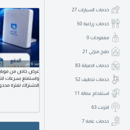
خدمات السيارات
27
خدمات زراعية
50
مفقودات
0
طبخ منزلي
21
منذ 6 أيام
خدمات الصيانة
83
عرض خاص من موبايلي -
خدمات تنظيف
52
الاشتراك لفترة محدو
والدراسة. تركيب سري
استقدام عمالة
11
موقعك. للتواصل والا
اتصل الآن، وسأساعد
انترنت
63
خدمات عامة
7