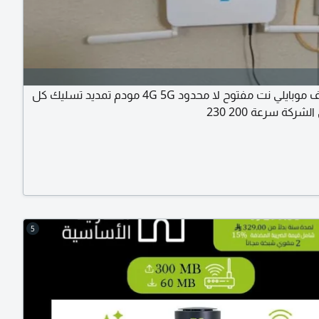
انترنت ألياف موبايلي نت مفتوح لا محدود 4G 5G مودم تمديد تسليك كل
ركة سرعة 200 230
5