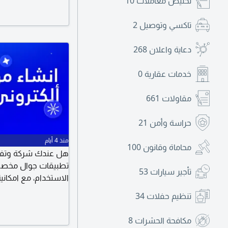
تخليص معاملات
10
تاكسي وتوصيل
2
دعاية واعلان
268
خدمات عقارية
0
مقاولات
661
حراسة وأمن
21
منذ 4 أيام
محاماة وقانون
100
هل عندك شركة وتفكر
تطبيقات جوال مخصص
تأجير سيارات
53
الاستخدام، مع امكانية
تحكم للإدارة. اذا ح
تنظيم حفلات
34
مكافحة الحشرات
8