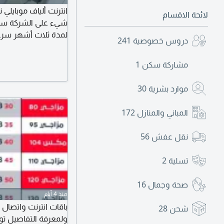
لائحة الاقسام
دروس خصوصية
241
ثلاث أشهر المودم الت
مشاركة سكن
1
موارد بشرية
30
المباني والمنازل
172
نقل عفش
56
تسلية
2
صحة وجمال
16
منذ 4 أيام
باقات انترنت واتصال 
شحن
28
ولمعرفة التفاصيل تو