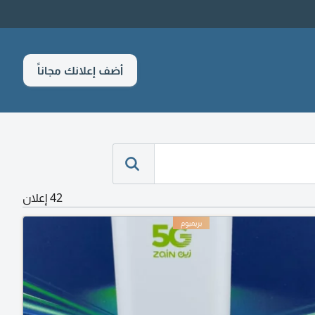
أضف إعلانك مجاناً
42 إعلان