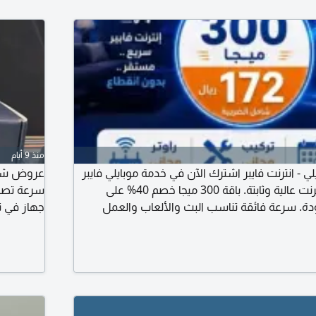
منذ 9 أيام
 انترنت فايبر اشترك الآن في خدمة موبايلي فايبر
واستمتع بسرعات انترنت عالية وثابتة. باقة 300 ميجا خصم 40% على
دة. سرعة فائقة تناسب البث والألعاب والعمل
ع وخدمة عملاء مميزة. التحقق من توفر الخدمة في
199 ري
ستفسار أو طلب الاشتراك، راسلني عبر مرجان أو
ك في اتمام الاشتراك بأسرع وقت
للاتصال