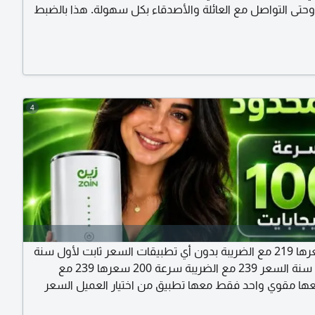
، وحتى التواصل مع العائلة والأصدقاء بكل سهولة. هذا بالضبط
ما يقدمه لك راوتر زين 5G. السعر الشهري 239 ريال فقط التوصيل مجاني
لبابك تجربة لمدة يومين (48 ساعة) واذا لم تناسبك الخدمة، يمكنك اعادة
ى فرع زين واسترجاع المبلغ بالكامل فورا
4
سرعة سعرها 219 مع الضريبة بدون أي تطبيقات السعر ثابت لأول سنة
فقط ثاني سنة السعر 239 مع الضريبة سرعة 200 سعرها 239 مع
عها مقوي واحد فقط معها تطبيق من اختيار العميل السعر
ثابت لأول سنة فقط ثاني سنة 299 مع الضريبة سرعة 300 سعرها 299