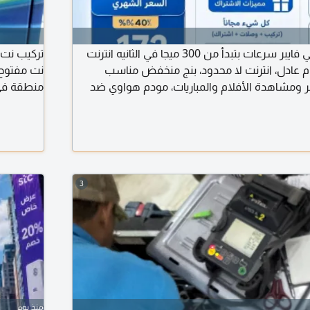
خصم 40% من موبايلي فايبر سرعات بتبدأ من 300 ميجا في الثانيه انترنت
تركيب نت 
 عادل، انترنت لا محدود، بنج منخفض مناسب
شر ومشاهدة الأفلام والمباريات، مودم هواوي ضد
منطقة في 
العوازل مجانا، امكانية تقسيط جوال آيفون أم اندرويد، أول 3 أشهر 172.5
ريال فقط (شامل الضريبة) بعد العرض 287 ريال شهريا (شامل الضريبة)
اني
3
منذ يوم