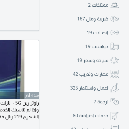
ممتلكات
2
ضريبة ومال
167
اتصالات
19
حواسيب
19
سياحة وسفر
19
مهارات وتدريب
42
اعمال واستثمار
325
منذ 4 أيام
ترجمة
7
راوتر زين 
واذا لم تناسبك الخدم
خدمات احترافية
80
الشهري 219 ريال فقط مع الضريبة التوصيل والتركيب مجاني