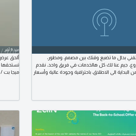
منذ 9 أيام
ني بدال ما تضيع وقتك بين مصمم، ومطور،
. جيم عنا لك كل هالخدمات في فريق واحد. نقدم
لبداية الى الاطلاق، باحترافية وجودة عالية وأسعار
مناسبة. خدماتنا تصميم واجهات وتجربة المستخدم (UI / UX) تطوير
من
تطبيقات الجوال (Android & amp iOS) تطوير المواقع الالكترونية
يع التقنية ومتابعة التنفيذ التسويق الرقمي وإدارة
بعض لوحات STC اتصل للمعرفة 