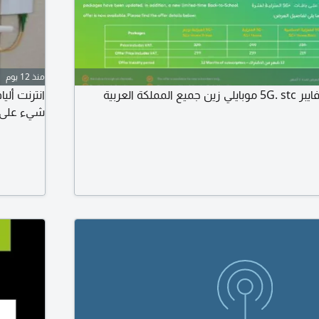
منذ 12 يوم
مندوب انترنت منزلي فايبر 5G. stc موبايلي زين جميع المملكة العربية
شيء على الش