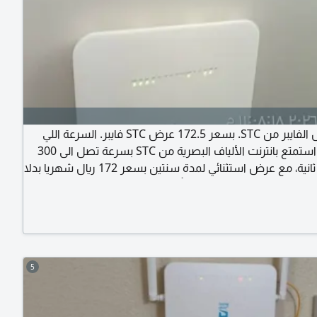
ألحق عرض الفايبر من STC. بسعر 172.5 عرض STC فايبر. السرعة اللي
تستحقها استمتع بانترنت الألياف البصرية من STC بسرعة تصل الى 300
ميجا بت / ثانية، مع عرض استثنائي لمدة سنتين بسعر 172 ريال شهريا بدلا
 287 ريال. مميزات العرض تركيب وتأسيس مجاني مودم مجاني اشتراك
مجاني في STC TV Lite مكالمات محلية وداخلية مجانية العرض متاح على
أو راسلني
5