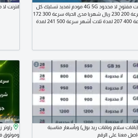
انترنت ألياف موبايلي نت مفتوح لا محدود 4G 5G مودم تمديد تسليك كل
انترنت لا محد
شيء على الشركة سرعة 200 230 ريال شهريا مدى الحياة سرعة 300 172
لمدة ثلاث أشهر سرعة 400 207 لمدة ثلاث أشهر سرعة 500 241 لمدة
مديد تسليك مجانا صيانة مجانا
2
منذ 4 أيام
(باقات سلام وباقات ريد بول) وبأسعار مناسبة
اصل معنا على الرقم
وموثوق في 