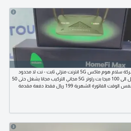
2
عروض شركة سلام هوم ماكس 5G انترنت منزلي ثابت - نت لا محدود
سرعة تصل الى 100 ميجا بت راوتر 5G مجاني التركيب مجانا يشغل حتى 50
جهاز في نفس الوقت الفاتورة الشهرية 199 ريال فقط دفعة مقدمة
ال (مستردة في الشهر الرابع) مناسب للألعاب للبث المباشر
للدراسة والعمل عن بعد احجز الآن واستمتع بأقوى انترنت منزلي 5G
3