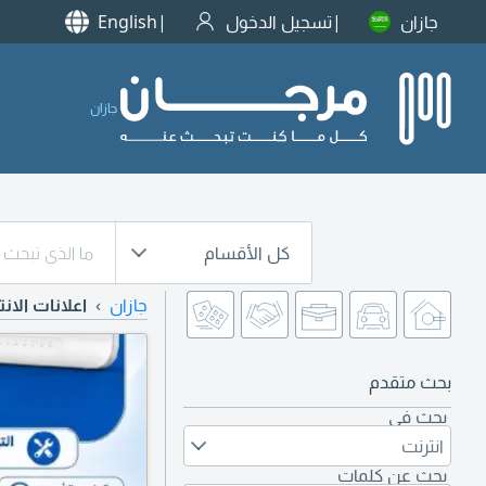
جازان
تسجيل الدخول
English
جازان
كل الأقسام
جازان
اعلانات الان
بحث متقدم
بحث في
انترنت
بحث عن كلمات