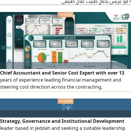
/ أبو عريش بحتاج طبيب علاج طبيعي
5
Chief Accountant and Senior Cost Expert with over 13
years of experience leading financial management and
steering cost direction across the contracting,
construction, commercial, and industrial sectors. I have a
proven track record in building accurate financial
statements, budget planning, and project accounting,
along with full mastery of ERP systems and Zakat and tax
Strategy, Governance and Institutional Development
compliance. Skilled at turning numbers into strategic
leader based in Jeddah and seeking a suitable leadership
decisions that support growth and enhance operational