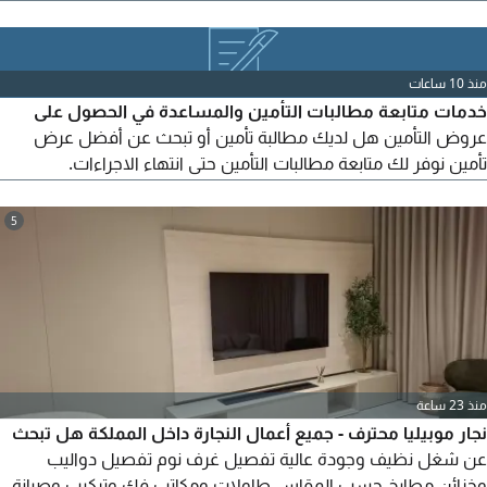
نشاطك. تشمل الخدمة تصميم احترافي وجذاب. تنسيق المحتوى
بطريقة احترافية. ابراز خدماتك ومميزاتك بأسلوب تسويقي. استخدام
الوان وهوية علامتك التجارية. جاهز للطباعة والارسال بصيغة PDF
منذ 10 ساعات
خدمات متابعة مطالبات التأمين والمساعدة في الحصول على
عروض التأمين هل لديك مطالبة تأمين أو تبحث عن أفضل عرض
تأمين نوفر لك متابعة مطالبات التأمين حتى انتهاء الاجراءات.
المساعدة في تجهيز ورفع المستندات المطلوبة. متابعة حالة المطالبة
والرد على الاستفسارات. المساعدة في الحصول على عروض تأمين
5
مناسبة من الجهات المختصة. للتواصل عبر واتساب سرعة في
المتابعة مصداقية في التعامل
منذ 23 ساعة
نجار موبيليا محترف - جميع أعمال النجارة داخل المملكة هل تبحث
عن شغل نظيف وجودة عالية تفصيل غرف نوم تفصيل دواليب
وخزائن مطابخ حسب المقاس طاولات ومكاتب فك وتركيب وصيانة