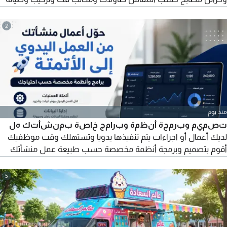
الأثاث اصلاح الأبواب والأثاث الخشبي تشطيب ودهانات للأثاث خبرة
وجودة في التنفيذ الالتزام بالمواعيد وأسعار مناسبة خدمة في جميع
2
مناطق المملكة
منذ يوم
تصميم وبرمجة أنظمة وبرامج خاصة بمنشأتك هل
لديك أعمال أو اجراءات يتم تنفيذها يدويا وتستهلك وقت موظفيك
أقوم بتصميم وبرمجة أنظمة مخصصة حسب طبيعة عمل منشأتك
بهدف اتمتة البيانات والعمليات وتقليل العمل اليدوي والأخطاء. برامج
وأنظمة ادارية أنظمة المبيعات والمخزون إدارة العملاء والموظفين
5
قواعد بيانات وأنظمة أرشفة تقارير وإحصائيات ولوحات تحكم
Dashboard أنظمة متعددة المستخدمين والفروع ربط الأنظمة
وقواعد