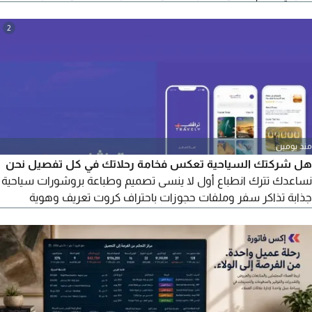
2
منذ يومين
هل شركتك السياحية تعكس فخامة رحلاتك في كل تفصيل نحن
نساعدك تترك انطباع أول لا ينسى تصميم وطباعة بروشورات سياحية
جذابة تذاكر سفر وملفات حجوزات باحتراف كروت تعريف وهوية
بصرية متكاملة فولدرات راقية لتقديم العروض للعملاء ستيكرات
ومواد دعائية تعزز علامتك جودة طباعة عالية تصاميم احترافية تسليم
سريع لأن العميل يبدأ رحلته من أول ورقة يشوفها تواصل معنا الآن