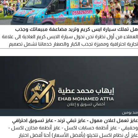
منذ يوم
هل تملك سيارة ايس كريم وتريد مضاعفة مبيعاتك وجذب
العملاء من أول نظرة نحن نحول سيارة الايس كريم العادية الى علامة
تجارية احترافية ومميزة تجذب الكبار والصغار خدماتنا تشمل تصميم
هوية تجارية كاملة لسيارتك. تغليف وتزيين السيارات في الوان واشكال
ملفتة للأنظار. ابراز مشروعك بشكل احترافي وجذاب. للتواصل
والاستفسار
منذ يومين
عايز تعمل اعلان ممول - عايز تبقي ترند - عايز تسويق احترافي
وحقيقي - عايز أنظمة حسابات اكسل - عايز أنظمة مخازن اكسل -
عايز أي نظام اكسل تتخيلو (بأفضل الأسعار) أحنا أفضل اختيار