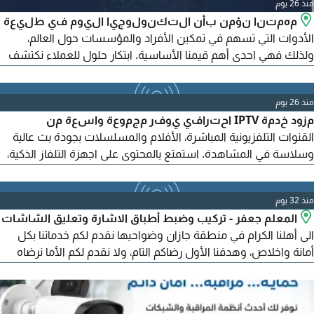
منذ 26 يوم
مهمتنا نؤمن بأن التكنولوجيا اليوم في طليعة
الأدوات التي تسهم في تمكين الأفراد والمؤسسات حول العالم،
ولذلك فهي احدى أهم قيمنا الأساسية. ابتكار حلول للعملاء نكتشف
فرصا لخلق التحول وإحداث التغيير. نستخدم معرفتنا وخبرتنا لدعم
التغيير الايجابي. تعمل Zone Network وفق مبدأ المشاركة مع
منذ 26 يوم
عملائها خلال مراحل التصميم والنشر والتشغيل، وتزويدهم بكل ما
مزود خدمة IPTV احترافي يوفر مجموعة واسعة من
يلزم لتحسين الخدمات التقنية المتعلقة بأعمالهم
القنوات التلفزيونية المباشرة، الأفلام والمسلسلات بجودة بث عالية
وسلاسة في المشاهدة. استمتع بالمحتوى على اجهزة التلفاز الذكية،
الهواتف المحمولة، اجهزة الكمبيوتر واجهزة iOS. نوفر القنوات
الرياضية، القنوات العالمية والمحتوى حسب الطلب مع سهولة
منذ 32 يوم
التفعيل والدعم المستمر. تواصل معنا للحصول على اشتراك IPTV
المعلم جعفر - تركيب وضبط أطباق الاشارة وتعليق الشاشات
موثوق
الى أهلنا الكرام في منطقة جازان وضواحيها نقدم لكم خدماتنا بكل
أمانة واخلاص، وهدفنا الأول رضاكم التام، ولا نقدم لكم الأما نرضاه
لأنفسنا وأهلنا. ما نقدمه لكم تركيب وضبط أطباق الاستقبال بدقة
عالية لالتقاط أقوى اشارة، حتى في الأجواء المتقلبة صورة نقية
وصوت واضح دون انقطاع أو تشويش برمجة جميع أنواع الرسيفرات،