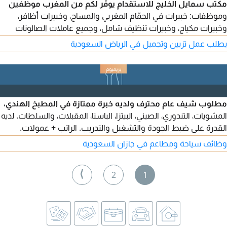
مكتب سمايل الخليج للاستقدام يوفّر لكم من المغرب موظفين
وموظفات: خبيرات في الحمّام المغربي والمساج، وخبيرات أظافر،
وخبيرات مكياج، وخبيرات تنظيف شامل، وجميع عاملات الصالونات
والمراكز بكفاءة عالية. للطلب، يرجى التواصل معنا عبر أرقامنا.
يطلب عمل تزيين وتجميل في الرياض السعودية
مطلوب شيف عام محترف ولديه خبرة ممتازة في المطبخ الهندي،
المشويات، التندوري، الصيني، البيتزا، الباستا، المقبلات، والسلطات. لديه
القدرة على ضبط الجودة والتشغيل والتدريب. الراتب + عمولات.
الموقع: جازان - صامطة.
وظائف سياحة ومطاعم في جازان السعودية
⟩
2
1