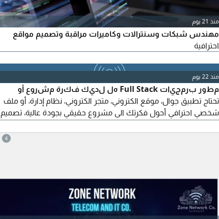
منذ 21 يوم
مهندس شبكات وسنترالات وكاميرات مراقبة وتصميم مواقع
احترافية
منذ 22 يوم
مطور برمجيات Full Stack هل لديك فكرة مشروع أو
تحتاج تطبيق جوال، موقع الكتروني، متجر الكتروني، نظام إدارة، أو ملف
شخصي احترافي أحول فكرتك الى مشروع حقيقي بجودة عالية، تصميم
عصري، وأسعار مناسبة تناسب الجميع. الخدمات تطبيقات الجوال
مواقع الكترونية أنظمة ادارية وتجارية متاجر الكترونية ملفات شخصية
4
(Portfolio) تطوير أفكار ومشاريع خاصة تواصل معي لمناقشة
فكرتك والحصول على عرض سعر مناسب