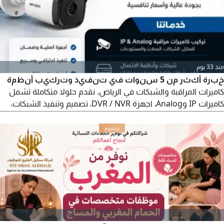
وتحديث القنوات وت
منذ 33 يوم
خبرة أكثر من 5 سنوات في تنفيذ وتركيب أنظمة
كاميرات المراقبة والشبكات في الرياض. نقدم حلولا متكاملة تشمل
كاميرات IP وAnalog، اجهزة DVR / NVR، تصميم وتنفيذ الشبكات،
نقاط WiFi - السنترالات وأنظمة VoIP، وأنظمة البصمة والتحكم
بالدخول. تنفيذ احترافي للمنازل والشركات والمحلات والمستودعات
بأسعار منافسة وجودة عالية والتزام بالمواعيد