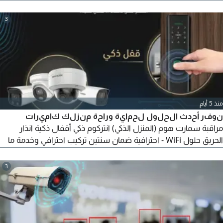
والأسعار المنافسة حسب احتياج منشاءاتكم. انترنت أعمال
وDedicated سرعات عالية واتصال مستقر تجهيز وربط الشبكات
3
وWiFi - مناسب للشركات والفعاليات والمشاريع متابعة فنية أرسل
موقعك والسرعة المطلوبة للحصول على عرض سعر منافس
منذ 5 أيام
نوفر أحدث الحلول لحماية وراحة منزلك كاميرات
مراقبة سمارت هوم (المنزل الذكي) انتركوم ذكي أقفال ذكية انذار
الحريق حلول WiFi - احترافية ضمان سنتين تركيب احترافي وخدمة ما
بعد البيع موقعنا الدمام نخدم جميع مناطق المملكة للتواصل (اتصال
3