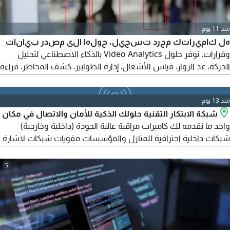
منذ 11 يوم
هل كاميراتك مجرد تسجيل. حولها الى مصدر بيانات
وقرارات. نوفر حلول Video Analytics بالذكاء الاصطناعي لتحليل
الحركة، عد الزوار، قياس الأشغال، إدارة الطوابير، كشف المخاطر، قراءة
اللوحات، واصدار تقارير ولوحات تحكم لحظية تساعدك على رفع
الكفاءة وتقليل التكاليف. مناسب للشركات، المصانع، المستودعات،
منذ 13 يوم
المجمعات التجارية والجهات الحكومية. تواصل معنا لعرض توضيحي
شبكة الابتكار التقنية حلولك الذكية للأمان والاتصال في مكان
واحد ما نقدمه لك كاميرات مراقبة عالية الجودة (داخلية وخارجية)
شبكات داخلية احترافية للمنازل والمؤسسات مقويات شبكات لاشارة
قوية في كل ركن سنترالات حديثة لإدارة مكالماتك بكفاءة - لماذا نحن
- تركيب احترافي وضمان شامل - أفضل الأسعار وأعلى جودة - خدمة
5
سريعة ودعم فني متميز