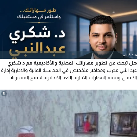
منذ 6 أيام
هل تبحث عن تطوير مهاراتك المهنية والأكاديمية مع د شكري
عبد النبي مدرب ومحاضر متخصص في المحاسبة المالية والادارية إدارة
الأعمال وتنمية المهارات الادارية اللغة الانجليزية لجميع المستويات
اعداد وتأهيل الطلاب والموظفين لسوق العمل شرح احترافي
بأسلوب مبسط وعملي دورات حضورية واونلاين مواعيد مرنة تناسب
5
الجميع