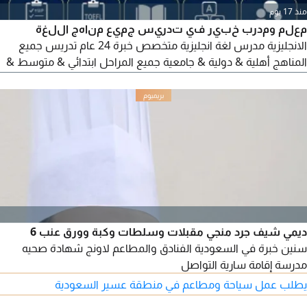
منذ 17 يوم
معلم ومدرب خبير في تدريس جميع مناهج اللغة
الانجليزية مدرس لغة انجليزية متخصص خبرة 24 عام تدريس جميع
المناهج أهلية & دولية & جامعية جميع المراحل ابتدائي & متوسط &
ثانوي & جامعي تقديم دورات متخصصة STEP & IELTS التدريس
حضوري أو اونلاين (عن بعد) شرح مبسط & متابعة مستمرة & نتائج
مضمونة حقق أهدافك في اللغة الانجليزية بسهولة وباحترافية
ديمي شيف جرد منجي مقبلات وسلطات وكبة وورق عنب 6
سنين خبرة في السعودية الفنادق والمطاعم لاونج شهادة صحيه
مدرسة إقامة سارية التواصل
يطلب عمل سياحة ومطاعم في منطقة عسير السعودية