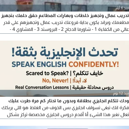
منذ 6 أيام
تدريب عمال وتجهيز خلطات وبهارات المطاعم حقق حلمك بتجهيز
مطعمك وبراند يكون بداية فروعك تدريب عمال وتجهيزهم علي قدر
عالي من الكفاءة 1 - شاورما الدجاج 2 - البروستد 3 - المشاوي 4 -
الزنجر والا سناكات التدريب علي الصوصات الخاصه ب 1 - الشاورما 2 -
البروستد 3 - المشاوي 4 - الا سناكات الخلطات والبهارات المميزه من
أجلك نجهز لك خلطه خاص بك وتست عالي الجودة ينافس بقوة في
مجال المطاعم بالمملكة تحت اشراف معلمين
منذ 12 يوم
ودك تتكلم انجليزي بطلاقة وبدون ما تحتار كم مرة طرت عليك
فكرة انك تبغى تسولف انجليزي بس الخوف من الغلط هو اللي يربكك
تعال نغير هذا الشيء أنا أقدم دروس انجليزي مخصصة تركز بشكل
أساسي على المحادثة والحديث اليومي، بأسلوب سهل وممتع وبدون
تعقيد القواعد الجافة