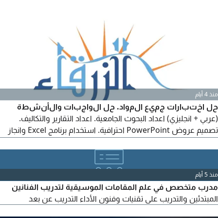
منذ 4 أيام
حل اختبارات جميع المواد. حل الواجبات والأنشطة
(عربي + انجليزي) اعداد البحوث الجامعية. اعداد التقارير والتكاليف.
تصميم عروض PowerPoint احترافية. استخدام برنامج Excel وانجاز
المهام المطلوبة. حل الكويزات (Quizzes) حل الأسايمنت
(Assignments) مشاريع التخرج (Project)
منذ 5 أيام
مدرب متخصص في علم المقامات الموسيقية لتدريب الفنانين
المبتدئين والتدريب على تقنيات وفنون الأداء التدريب عن بعد