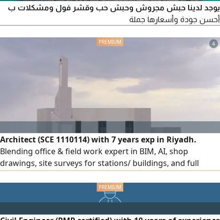
يوجد لدينا حبش مجروش وحبش حب وقشر فول ومشكلات ب
أحسن جودة وأسعارها جملة
4
Architect (SCE 1110114) with 7 years exp in Riyadh.
Blending office & field work expert in BIM, AI, shop
drawings, site surveys for stations/ buildings, and full
structural/ finishing supervision per SBC code. Holder of a
Saudi driving license, ready for immediate transfer and
joining. Eng. Sulaiman Al - Husam