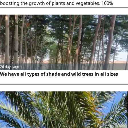
boosting the growth of plants and vegetables. 100%
natural and suitable for home farming and gardens. It
helps improve soil quality, retain moisture, and is packed
5
with beneficial nutrients for plants. Minimum order: ten
kilos for one hundred riyals (10 riyals per kilo). Special
prices for bulk quantities. Location: Jeddah, Al-Manar
district. Shipping available across the Kingdom. To order or
inquire, please contact us via private message.
26 days ago
We have all types of shade and wild trees in all sizes
4