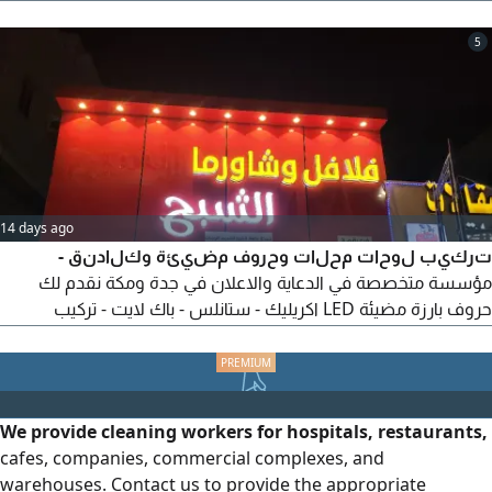
نحل، 3M الاشكال دائري، مثلث، مستطيل، مربع، مثمن اللوحة
ألومينيوم ومدهون دهان لون رمادي مع اكسوارات التركيب القفيز
5
ومسامير مجلفن أعمدة مجلفن جلفنه عميقة حار تصميم وتصنيع
اللوحات والأعمدة حسب مواصفات وزارة النقل نشحن لجميع المدن
بالمملكة
14 days ago
تركيب لوحات محلات وحروف مضيئة وكلادنق -
مؤسسة متخصصة في الدعاية والاعلان في جدة ومكة نقدم لك
حروف بارزة مضيئة LED اكريليك - ستانلس - باك لايت - تركيب
واجهات كلادنق ACM - HPL - سيراميك - تصميم 3D مجاني قبل
التنفيذ - عزل حراري يوفر 30 - 40% من الكهرباء - ضمان 3 سنوات
تسليم حسب المواعيد أرسل صورة واجهتك ونجيك بالسعر خلال
ساعة
We provide cleaning workers for hospitals, restaurants,
cafes, companies, commercial complexes, and
warehouses. Contact us to provide the appropriate