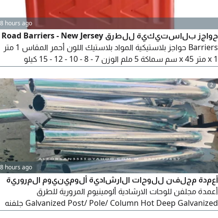
8 hours ago
حواجز بلاستيكية للطرق Road Barriers - New Jersey
Barriers حواجز بلاستيكية المواد بلاستيك اللون أحمر المقاس 1 متر
x 1 متر 45 x سم سماكة 5 ملم الوزن 7 - 8 - 10 - 12 - 15 كيلو
المقاس 1.5 متر x 1 متر 45 x سم سماكة 5 ملم الوزن 15 كيلو قابل
تعبية مياه أو رمل للتثبيت الحواجز تتركب مع بعض عاشق معشوق
2
موقعنا في جدة السعودية تسليم البظاعة من مستودعنا أو نشحن
لكم على حسابكم لجميع المدن بالمملكة
8 hours ago
أعمدة مجلفن للوحات الارشادية ألومينيوم المرورية
أعمدة مجلفن للوحات الارشادية ألومينيوم المرورية للطرق
Galvanized Post/ Pole/ Column Hot Deep Galvanized جلفنه
عميقة حار 1 - مقاس العمود قطر بوصة 2.5 2 - مقاس العمود قطر