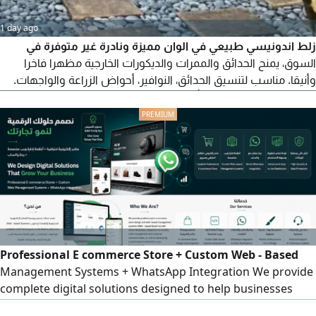
1 day ago
زلط اندونيسي طبيعي في الوان مميزة ونادرة غير متوفرة في
السوق، يمنح الحدائق والممرات والديكورات الخارجية مظهرا فاخرا
وأنيقا. مناسب لتنسيق الحدائق، النوافير، أحواض الزراعة والواجهات.
متوفر بكميات محدودة وبأسعار منافسة للجملة والقطاعي. تواصل
الآن للحجز والاستفسار
Professional E commerce Store + Custom Web - Based
Management Systems + WhatsApp Integration We provide
complete digital solutions designed to help businesses
operate more efficiently through professional e commerce