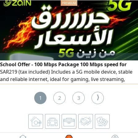
store development, custom web - based management
systems, and direct WhatsApp integration to simplify order
handling and customer communication. Our service
includes a fully functional
School Offer - 100 Mbps Package 100 Mbps speed for
SAR219 (tax included) Includes a 5G mobile device, stable
and reliable internet, ideal for gaming, live streaming,
studying, and working from home. Fixed price for the first
year only. Second year SAR239 (tax included) Two - day trial
⟩
1
2
3
period. For subscription and inquiries, contact Hisham Abu
Ali