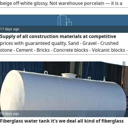
beige off-white glossy. Not warehouse porcelain — it is a
product sourced directly from the factory, with a
production date of 2026. Total area: 293.78 square meters.
Price: 12.5 SAR per square meter.
17 days ago
Supply of all construction materials at competitive
prices with guaranteed quality. Sand - Gravel - Crushed
stone - Cement - Bricks - Concrete blocks - Volcanic blocks -
Interlock paving - Curbstones - All block sizes. Fast delivery
for all projects
19 days ago
Fiberglass water tank it's we deal all kind of fiberglass