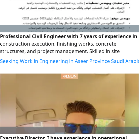
Professional Civil Engineer with 7 years of experience in
construction execution, finishing works, concrete
structures, and project management. Skilled in site
supervision, managing work teams, coordinating project
Seeking Work in Engineering in Aseer Province Saudi Arabi
activities, and ensuring quality and safety standards.
Experienced in delivering projects efficiently within
deadlines, solving technical issues, I have valid Iqama and
SCE Membership
Executive Director. I have experience in operational