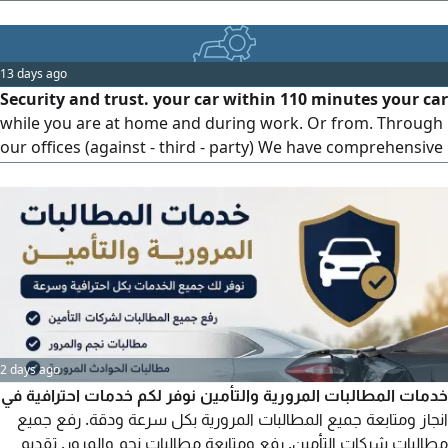
Transport Authority correspondence driver cards and
permits registration renewals license plate issuance and
customs clearance documents adding or removing
13 days ago
authorized users vehicle deregistration (scrapping) color
Security and trust. your car within 110 minutes your car
and bodywo
while you are at home and during work. Or from. Through
our offices (against - third - party) We have comprehensive
and third party car insurance. On all cars at the lowest
prices
2 days ago
خدمات المطالبات المرورية والتأمين نوفر لكم خدمات احترافية في
انجاز ومتابعة جميع المطالبات المرورية بكل سرعة ودقة. رفع جميع
مطالبات شركات التأمين. رفع ومتابعة مطالبات نجم والمرور. تقديم