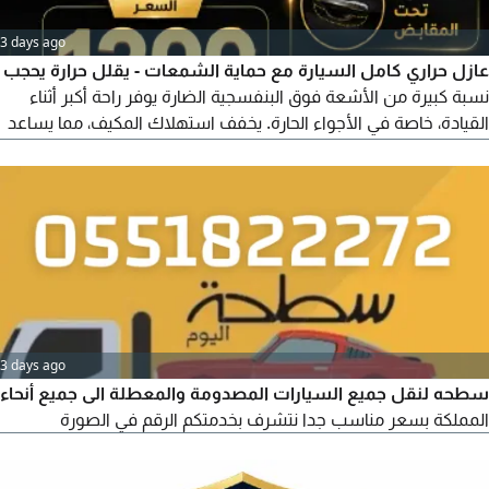
3 days ago
عازل حراري كامل السيارة مع حماية الشمعات - يقلل حرارة يحجب
نسبة كبيرة من الأشعة فوق البنفسجية الضارة يوفر راحة أكبر أثناء
القيادة، خاصة في الأجواء الحارة. يخفف استهلاك المكيف، مما يساعد
على تقليل استهلاك الوقود أو الطاقة. يحافظ على ديكور السيارة
والمقاعد من البهتان والتشقق بسبب أشعة الشمس. مما يحسن
الرؤية أثناء القيادة بادر بالحجز عبر
3 days ago
سطحه لنقل جميع السيارات المصدومة والمعطلة الى جميع أنحاء
المملكة بسعر مناسب جدا نتشرف بخدمتكم الرقم في الصورة