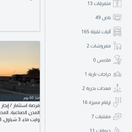
متفرقات
13
باص
49
آليات ثقيلة
165
مفروشات
2
ملابس
0
دراجات نارية
1
معدات بحرية
2
منذ 60 يوم
ارقام مميزة
16
فرصة استثمار / إيجار
المدن الصناعية. الم
مقتنيات
7
مستثمر جاد (سعودي 
حيوانات
11