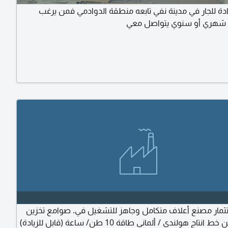
ة للجار في مدينة نفي تابعه منطقة الدوادمي فمن يرغب
ا شهري أو سنوي يتواصل معي
مار مصنع أعلاف متكامل وجاهز للتشغيل في. صوامع تخزين
2*500 طن خط انتاج هولندي / ألماني طاقة 10 طن/ ساعة (قابل للزيادة)