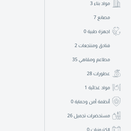
مواد بناء
3
مصانع
7
اجهزة طبية
0
فنادق ومنتجعات
2
مطاعم ومقاهي
35
عطورات
28
مواد غذائية
1
أنظمة أمن وحماية
0
مستحضرات تجميل
26
الكترونيات
0