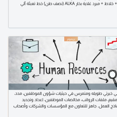
2 مكبس + خلاط + مبرد غلاية بخار ALKA (نصف طن) خط تعبئة آلي
م ذكي جار وشة للحبوب + خزانات مياه وديزل مخزون قطع غيار
D ورولات المصنع مستخدم لمدة سنة تقريبا، جاهز للمعاينة
الفوري. للاستفسار
لي خبرتي طويله ومتمرس في حيثيات شؤون الموظفين، مدد،
 مقيم، ملفات الرواتب، مخالصات الموظفين، اعداد وتجديد
ماذج العمل. جاهز للتعاون مع المؤسسات والشركات وأصحاب
ن بعد