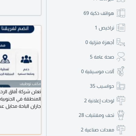
التكاليف. للتواصل ا
التواصل على الرقم
هواتف ذكية
69
تراخيص
1
أجهزة منزلية
0
صحة عامة
5
آلات موسيقية
0
مكتب توظيف
حواسيب
35
تعلن شركة أفاق الرح
المنطقة في الجنوبي
لوحات إعلانية
2
جازان الباحة محايل 
تحف ومقتنيات
28
رخصة قيادة سارية لل
معدات صناعية
2