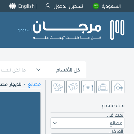
السعودية
تسجيل الدخول
English
السعودية
كل الأقسام
مصانع
للايجار مصا
بحث متقدم
بحث في
مصانع
العرض