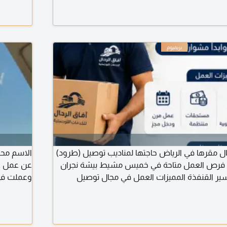
لمصنع بمحافظة الدوادمي وسيتم نقله للمهتمين
ال مقرها في الرياض حاجتها لمناديب توصيل (طرود)
ة فرص العمل متاحة في خميس مشيط بيشة نجران
عن عمل ع
عسير القنفذة المميزات العمل في مجال توصيل
وعملت في 
الطرود صرف الراتب كل 15 يوما شروط العمل توفر سيارة إقامة سارية
تواصل