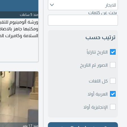
للايجار
بحث عن كلمات
منذ 5 ساعات
ورشة ألومينيوم للتق
ومكتبها جاهز بالاضاف
السلامة وكاميرات ال
ترتيب حسب
الإيجار الشهري 30000 سعر التقبيل على السوم
التاريخ تنازلياً
الصور ثم التاريخ
كل اللغات
العربية أولا
الإنجليزية أولا
منذ 17 يوم