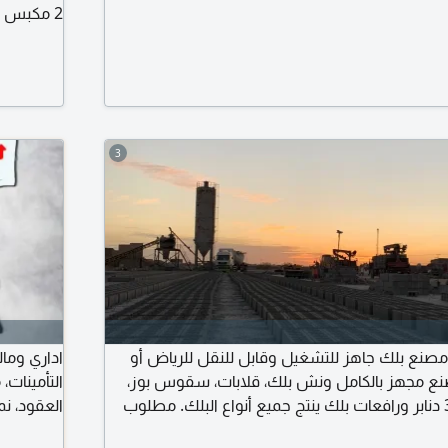
ونظام تحك
وies
والتشغيل 
3
 مصنع بلك جاهز للتشغيل وقابل للنقل للرياض أو
اداري وما
صنع مجهز بالكامل ونش بلك، قلابات، سقوس بوز،
التأمينات،
وايت ماء، 3 شياول، 3 دنابر ورافعات بلك ينتج جميع أنواع البلك. مطلوب
العقود، ن
/ غير سعودي) ويفضل لديه كسارة جاهزة لتقليل
الأعمال ع