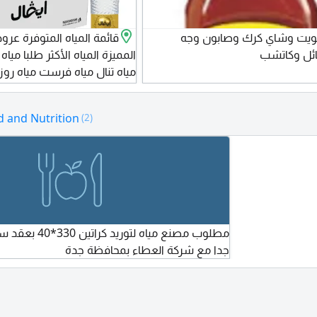
ويت وشاي كرك وصابون وجه
قائمة المياه المتوفرة عرو
ئل وكاتشب
المميزة المياه الأكثر طلبا ميا
مياه تنال مياه فرست مياه روز 
صفا مياه نوفا مياه أوسكا ميا
مياه اكويا مياه العين مياه العي
d and Nutrition
(2)
موارد مياه هتون مياه الريف مي
مجاني خلدل 24 ساعة ي
حسب الطلب
مطلوب مصنع مياه لتو
جدا مع شركة العطاء بمحافظة جدة