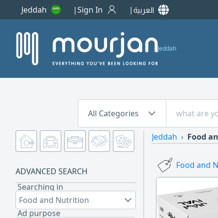
Jeddah
Sign In
العربية
Jeddah
All Categories
Jeddah
Food an
Food and Nu
ADVANCED SEARCH
Searching in
Food and Nutrition
Ad purpose