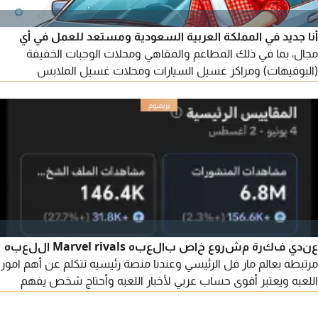
أنا جديد في المملكة العربية السعودية ومستعد للعمل في أي
مجال، بما في ذلك المطاعم والمقاهي ومحلات الوجبات الخفيفة
(البوفيهات) ومراكز غسيل السيارات ومحلات غسيل الملابس
والمدارس الدينية والفنادق السكنية
عندي فكرة مشروع خاص بالعبه Marvel rivals اللعبه
مرتبطه بعالم مار فل الرئيسي وعندنا منصة رئيسيه تتكلم عن أهم امور
اللعبه ويعتبر أقوى حساب عربي لأخبار اللعبه وأحتاج شخص يفهم
عالم مار فل وواضح له كل شيء للمشروع مرفق لكم صورة من
تفاعل الحساب الرسمي خلال آخر شهرين