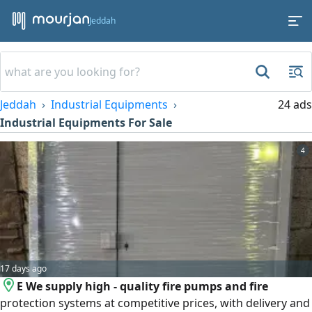
Jeddah
Jeddah
Industrial Equipments
24 ads
Industrial Equipments For Sale
4
17 days ago
E We supply high - quality fire pumps and fire
protection systems at competitive prices, with delivery and