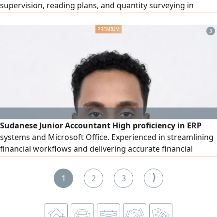
supervision, reading plans, and quantity surveying in
concrete and finishing. Valid residency and valid driver's
license. Resident in (Riyadh) ready to work anywhere in
3
kingdom
Sudanese Junior Accountant High proficiency in ERP
systems and Microsoft Office. Experienced in streamlining
financial workflows and delivering accurate financial
reporting. Ready to contribute to a dynamic finance team
⟩
1
2
3