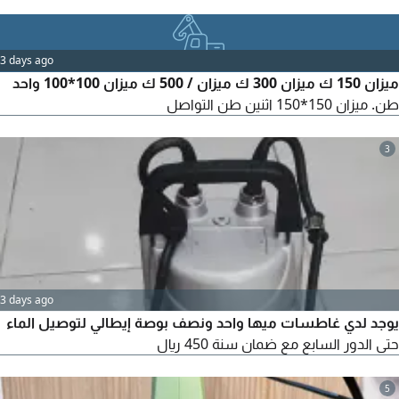
ماكينات لصق الشريط مناشير الألواح ماكينات CNC راوتر ماكينات ألفا
كيوم ماكينات التخريم (بورنج) مكابس واجهزة الكبس كمبروسرات
ومعدات الورش وخطوط انتاج متكاملة لمصانع الأثاث
3 days ago
ميزان 150 ك ميزان 300 ك ميزان / 500 ك ميزان 100*100 واحد
طن. ميزان 150*150 اثنين طن التواصل
3
3 days ago
يوجد لدي غاطسات ميها واحد ونصف بوصة إيطالي لتوصيل الماء
حتى الدور السابع مع ضمان سنة 450 ريال
5