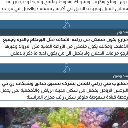
غرس وقلع وتكريب وتشويك وتحويط وتلقيح وغيرها وخبرة بزراعة
فسايل النخيل وفروخة النخيل في أكياس متنقله / والعمل في مزرعة
تقع في منطقة الرياض / محافظة الغاط / حي مليح / التواصل فقط
واتساب يرجى عدم الاتصال نهائيا
منذ يوم
مزارع يكون متمكن من زراعة الأعلاف مثل البونكام والذرة وجميع
الأعلاف ومذلك يكون متمكن من الزراعة المائيه مثل الازولا وغيرها
نرجو مراعات الاعلان ولا يتصل الى من يكون لديه ما ذكر بالاعلان
منذ يومين
مطلوب فني زراعي للعمل بشركة تنسيق حدائق وشبكات ري حي
النرجس الرياض يفضل من سكان مدينة الرياض والأفضلية لمن يحمل
رخصة قيادة سعودية متوفر سكن راتب مجزي المراسلة