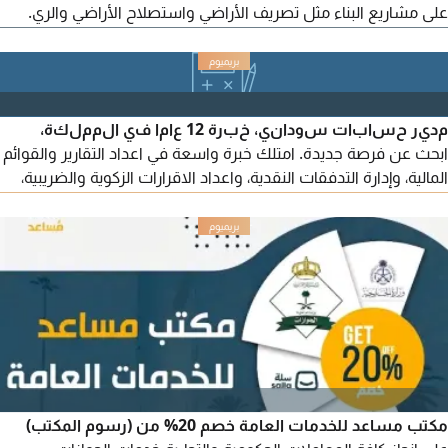
على مشاريع البناء مثل تصريف الأراضي واستصلاح الأراضي والري.
اختبار وتركيب معدات جديدة مثل معدات الحصاد أو رشاشات
المحاصيل لضمان سلامتها وعملها البحث في طرق تحسين سلامة
المنشاءات والمنتجات الزراعية. تخطيط خدمات وبرامج اصلاح الآلات
والعمل جنبا الى جنب مع العملاء والمقاولين والاستشاريين
مدير حسابات سوداني، خبرة 12 عاما في المملكة،
والمهندسين
ابحث عن فرصة جديدة. امتلك خبرة واسعة في اعداد التقارير والقوائم
المالية، وإدارة التدفقات النقدية، واعداد الاقرارات الزكوية والضريبية،
والموازنات التخطيطية، وبناء وتطوير أنظمة ERP. قدرة عالية على
التحليل المالي، وضبط التكاليف، ودعم الإدارة في اتخاذ القرارات، بما
يسهم في رفع الكفاءة التشغيلية وتعزيز الربحية. متاح للالتحاق الفوري
مكتب مساعد للخدمات العامة خصم 20% من (رسوم المكتب)