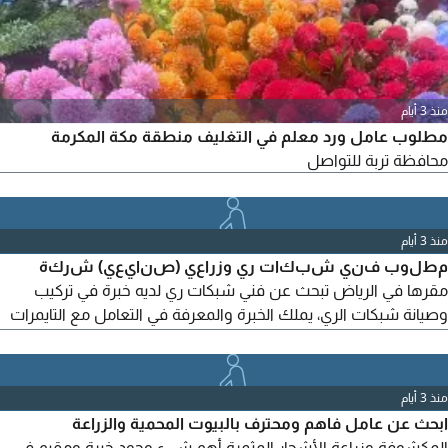
منذ 3 أيام
مطلوب عامل ورد معلم في التغليف منطقة مكة المكرمة
محافظة تربة للتواصل
منذ 3 أيام
مطلوب فني شبكات ري وزراعي (صنايعي) شركة
مقرها في الرياض تبحث عن فني شبكات ري لديه خبرة في تركيب
وصيانة شبكات الري، يملك الخبرة والمعرفة في التعامل مع التايمرات
والمضخات والألواح الكهربائية، وقراءة المخططات، ويملك المعرفة
في العناصر النباتية وطريقة زراعة ها. يفضل الالمام ببرامج AutoCAD
وOffice. يشترط إقامة سارية، رخصة قيادة، وسيارة. يرجى إرسال
منذ 3 أيام
السيرة الذاتية الى البريد الألكتروني الموضح في الاعلان
ابحث عن عامل فاهم ومحترف بالبيوت المحمية والزراعة
المكشوفة وزراعة الأشجار المثمرة أهم شيء وجود خبرة ومقيم في