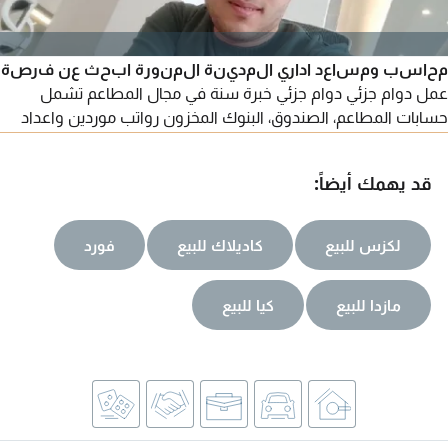
محاسب ومساعد اداري المدينة المنورة ابحث عن فرصة
عمل دوام جزئي دوام جزئي خبرة سنة في مجال المطاعم تشمل
حسابات المطاعم، الصندوق، البنوك المخزون رواتب موردين واعداد
ريسبي المطاعم والتكلفة ومتابعة تطبيقات توصيل وخبرة سنتين في
شركات المقاولات (طرق وخرسانات واسفلت) في حسابات الموردين
قد يهمك أيضاً:
والعملاء، جرد المخازن، والرواتب والعهد، ومطابقة الأرصدة البنوك.
خبرة على أنظمة triverp / Phenix المحاسبي smarterp
لكزس للبيع
كاديلاك للبيع
فورد
مازدا للبيع
كيا للبيع