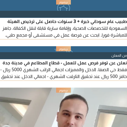
طبيب عام سوداني خبرة + 3 سنوات حاصل على ترخيص الهيئة
السعودية للتخصصات الصحية، وإقامة سارية قابلة لنقل الكفالة، جاهز
للمباشرة فورا. ابحث عن فرصة عمل في مستشفى أو مجمع طبي.
للتواصل
من المعلن
نعلن عن توفر فرص عمل للعمل - قطاع المطاعم في مدينة جدة
فقط حي الصفا. الدخل والمميزات اجمالي الراتب الشهري 5000 ريال -
حافز 500 ريال عند تحقيق التارقت الشهري - اجمالي الدخل عند تحقيق
التارقت 5500 ريال - التارقت الشهري 460 طلب - الطلبات الاضافية
فوق التارقت 8 ريال لكل طلب - اولوية في إسناد الطلبات من الشركة