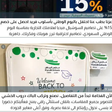
منذ 9 ساعات
عزنا بطب عنا احتفل باليوم الوطني بأسلوب فريد احصل على خصم
15% على تصاميم السوشيال ميديا لعلامتك التجارية بمناسبة اليوم
الوطني السعودي. تصاميم احترافية تبرز هويتك وفكرتك. جاهزية
سريعة لجذب عملائك
5
منذ 9 ساعات
لأن الفخامة تبدأ من التفاصيل. نصنع وتركب الباك دروب الخشبي
للتصوير بجميع المقاسات، باتقان استثنائي راقي يمنح فعأليتكم حضورا
لا ينسى. نحول رؤيتكم الى تحفة بصرية، وفق أعلى معايير الجودة