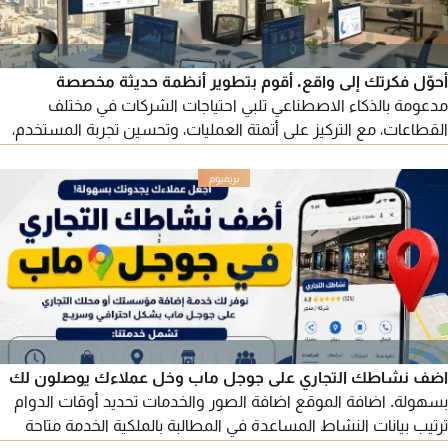
أحوّل فكرتك إلى واقع. أقوم بتطوير أنظمة حديثة مخصصة
مدعومة بالذكاء الاصطناعي تلبي احتياجات الشركات في مختلف
القطاعات، مع التركيز على أتمتة العمليات، وتحسين تجربة المستخدم،
ورفع كفاءة الأعمال. تشمل الخدمة تحليل الفكرة، وتصميم واجهات
احترافية، وتطوير المنصة، وبناء لوحات التحكم، وربط الأنظمة مع
خدمات الطرف الثالث وتقنيات الذكاء الاصطناعي. سواء كنت ترغب
في بناء نظام تسويقي أو نظام محاسبي أو نظام أتمتة للبيانات.
اضف نشاطك التجاري على جوجل ماب وخل عملاءك يوصلون لك
بسهولة. اضافة الموقع اضافة الصور والخدمات تحديد أوقات الدوام
ترتيب بيانات النشاط المساعدة في المطالبة بالملكية الخدمة متاحة