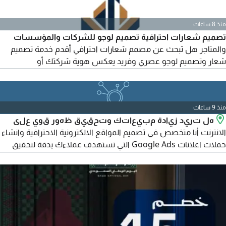
منذ 8 ساعات
تصميم شعارات احترافية تصميم لوجو للشركات والمؤسسات
والمتاجر هل تبحث عن مصمم شعارات احترافي أقدم خدمة تصميم
شعار وتصميم لوجو عصري وفريد يعكس هوية شركتك أو
مؤسستك أو مشروعك الشخصي، مع هوية بصرية مميزة وجودة
عالية وتعديلات حتى الرضا. مناسب للشركات، المتاجر، المطاعم،
المقاهي، والبراندات الناشئة. تواصل الآن واحجز تصميمك، فالطلبات
منذ 9 ساعات
محدودة
هل تريد زيادة مبيعاتك وتحقيق ظهور قوي على
الانترنت أنا متخصص في تصميم المواقع الالكترونية الاحترافية وانشاء
حملات اعلانات Google Ads التي تستهدف عملاءك بدقة لتحقيق
أفضل النتائج. تصميم مواقع متجاوبة مع جميع الاجهزة متاجر
الكترونية احترافية وسريعة انشاء وإدارة حملات Google Ads تحسين
نتائج البحث (SEO) ربط الموقع بخدمات جوجل والتحليلات دعم فني
واستشارة مستمرة