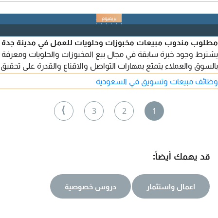
التوظيف والرواتب والتقييم والجزاءات وانهاء ومتابعة كافة الأعمال
الخاصة بإدارة الموارد البشرية وشؤون الموظفين. اقامة قابلة للتحويل
باقي فيها سنة. مستعد لمباشر العمل
مطلوب مندوب مبيعات مخبوزات وحلويات للعمل في مدينة جدة
يشترط وجود خبرة سابقة في مجال بيع المخبوزات والحلويات ومعرفة
بالسوق والعملاء يتمتع بمهارات التواصل والاقناع والقدرة على تحقيق
المبيعات نوفر راتب مجزي وعمولة مجزية لمن لديه الخبرة والكفاءة
وظائف مبيعات وتسويق في السعودية
يرجى التواصل عبر
⟩
3
2
1
قد يهمك أيضاً:
اعمال واستثمار
دروس خصوصية