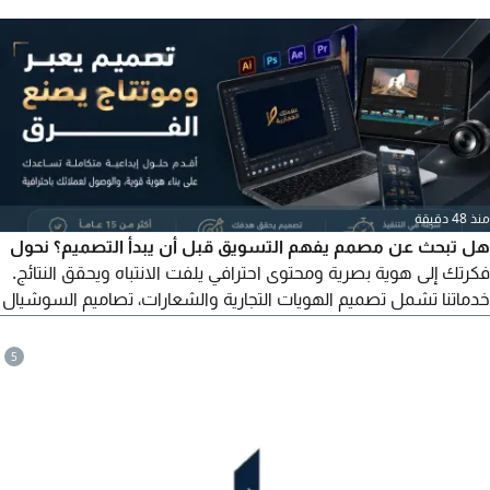
لجميع مناطق المملكة. للتواصل واتساب أو اتصال
منذ 48 دقيقة
هل تبحث عن مصمم يفهم التسويق قبل أن يبدأ التصميم؟ نحول
فكرتك إلى هوية بصرية ومحتوى احترافي يلفت الانتباه ويحقق النتائج.
خدماتنا تشمل تصميم الهويات التجارية والشعارات، تصاميم السوشيال
ميديا والإعلانات، مونتاج فيديو احترافي (ريلز - تيك توك - سناب -
يوتيوب)، موشن جرافيك وإعلانات متحركة، تصميم البروفايلات
5
والعروض التقديمية، تصميم المطبوعات والمواد التسويقية، إدارة
وتنفيذ الحملات الإعلانية، وتصميم...