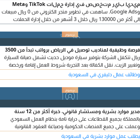
ميديا باير متخصص في إدارة حملات TikTok وMeta
وGoogle Ads. ساهمت في تطوير متجر الكتروني من 0 ريال مبيعات
الى أكثر من 130000 ريال خلال 3 أشهر من خلال إدارة الحملات
وتحليل البيانات وتحسين الأداء بشكل مستمر. فهم السوق السعودي
تحليل البيانات تحسين العائد الاعلاني متاح للعمل عن بعد أو حضوري
في جدة. للتواصل
فرصة وظيفية لمناديب توصيل في الرياض برواتب تبدأ من 3500
ريال تتكفل الشركة بتوفير سيارة موديل حديث تشمل صيانة السيارة
وتغيير الزيت. نقل الكفالة بعد التجربة شروط العمل إقامة ورخصة
سارين. نقل كفالة بعد تجربة. برجاء من تتوفر لديه الشروط التواصل
وظائف عمال دليفري في السعودية
مع المسؤول أو الحضور لمقر الشركة حي القدس
مدير موارد بشرية ومستشار قانوني، خبرة أكثر من 12 سنة
بالمملكة بجميع القطاعات على دراية تامة بنظام العمل السعودي
وعملت على جميع المنصات الحكومية وصياغة العقود القانونية
والتعامل مع القضايا العمالية وادارة الموارد البشرية ابتداء من
يطلب عمل موارد بشرية في السعودية