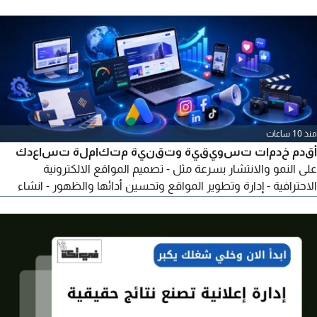
والدقة والفخامة
منذ 10 ساعات
أقدم خدمات تسويقية وتقنية متكاملة تساعدك
على النمو والانتشار بسرعة مثل - تصميم المواقع الالكترونية
الاحترافية - إدارة وتطوير المواقع وتحسين أدائها والظهور - انشاء
هوية بصرية كاملة للشركات الجديدة - إدارة واطلاق حملات Google
Ads باحتراف - إدارة حملات الاعلانات على جميع منصات التواصل -
إدارة حسابات السوشيال ميديا بالكامل - تصميم المحتوى الاحترافي
(تصاميم - فيديو - مونتاج)