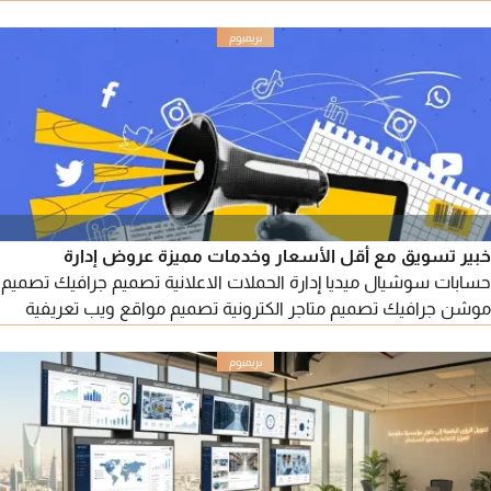
أرباحك نحن نقدم لك خدمات متكاملة لتشغيل وإدارة منصات الحجز
العالمية مثل Booking. com - GAZER IN - Agoda - Expedia - C
trip - Arabia beds - Hotelsfy (بوكينج - أجودا - اكسبيديا - جاذر أن -
اربيا بيدز من المطار - هوتلز فاي وغيرها)
خبير تسويق مع أقل الأسعار وخدمات مميزة عروض إدارة
حسابات سوشيال ميديا إدارة الحملات الاعلانية تصميم جرافيك تصميم
موشن جرافيك تصميم متاجر الكترونية تصميم مواقع ويب تعريفية
تصميم تطبيقات الجوال زيادة متابعين تحسين محركات البحث زيادة
تقييمات جوجل ماب