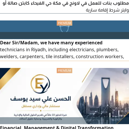
مطلوب بنات للعمل في لاونج في مكة حي الفيحاء كابتن صالة أو
وايتر شرط إقامة سارية
Dear Sir/Madam, we have many experienced
technicians in Riyadh, including electricians, plumbers,
welders, carpenters, tile installers, construction workers,
drivers, and forklift operators. They have extensive
experience and high efficiency, and they are available in
5
Riyadh under sponsorship transfer. For inquiries, please
contact me.
Financial, Management & Digital Transformation