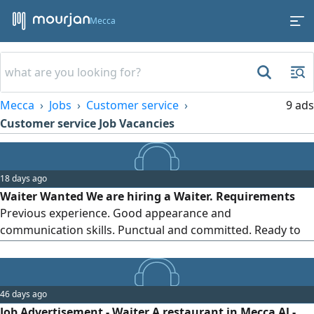
Mecca
Mecca
Jobs
Customer service
9 ads
Customer service Job Vacancies
18 days ago
Waiter Wanted We are hiring a Waiter. Requirements
Previous experience. Good appearance and
communication skills. Punctual and committed. Ready to
join immediately. Location Al Qunfudhah Only qualified
candidates will be contacted
46 days ago
Job Advertisement - Waiter A restaurant in Mecca Al -