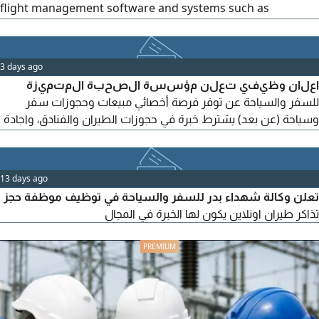
flight management software and systems such as
Amadeus. Preference will be given to applicants from
Pakistan, India, and Bangladesh. Fluency in both English
and Arabic is required. Please contact us via WhatsApp,
3 days ago
ensuring you meet the specifications outlined
اعلان وظيفي تعلن مؤسسة الصحبة المتميزة
للسفر والسياحة عن توفر فرصة أخصائي مبيعات وحجوزات سفر
وسياحة (عن بعد) يشترط خبرة في حجوزات الطيران والفنادق، واجادة
أنظمة الحجز، مع امتلاك قاعدة عملاء نشطة والقدرة على التسويق
وجذب العملاء وتحقيق المبيعات وخبر على نظام Amadeus B2B
نبحث عن شخص طموح يسهم في نمو المؤسسة ويحقق نتائج
13 days ago
مميزة ضمن بيئة عمل احترافية
تعلن وكالة شهداء بدر للسفر والسياحة في توظيف موظفة حجز
تذاكر طيران اونلاين يكون لها الخبرة في المجال