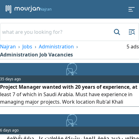
Najran
Najran
Jobs
Administration
5 ads
Administration Job Vacancies
35 days ago
Project Manager wanted with 20 years of experience, at
least 7 of which in Saudi Arabia. Must have experience in
managing major projects. Work location Rub'al Khali
(Empty Quarter) For contact
6 days ago
مطلوب خريج حقوق للعمل بشركة مقاولات علي دراية بأنظمة