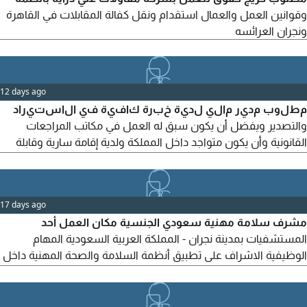
وقوانين العمل والعمال استقدام ونقل كفالة المقابلات في القاهرة
ونجران العرائسه
12 days ago
مطلوب مدير مالي لدية خبرة كافية في الاستيراد
والتصدير ويفضل أن يكون سبق له العمل في مكاتب المراجعات
القانونية وأن يكون متواجد داخل المملكة ولدية إقامة سارية وقابلة
للنقل، ارسال أل CV على الايميل
17 days ago
مشرف سلامة مهنية سعودي الجنسية مكان العمل أحد
المستشفيات بمدينة نجران - المملكة العربية السعودية المهام
الوظيفية الاشراف على تطبيق أنظمة السلامة والصحة المهنية داخل
المستشفى. تنفيذ الجولات التفتيشية الدورية ورصد المخاطر واعداد
التقارير. التأكد من التزام العاملين والزوار باجراءات السلامة واستخدام
معدات الوقاية الشخصية. متابعة أنظمة الوقاية