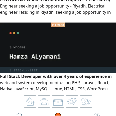
Engineer seeking a job opportunity - Riyadh. Electrical
engineer residing in Riyadh, seeking a job opportunity in
the field of electrical engineering or occupational health
and safety (HSE) I have over 4 years of practical experience
in LV/ MV electrical distribution works, low current
systems, electrical distribution panels (MDB/ SMDB/ DB)
reading
Full Stack Developer with over 4 years of experience in
web and system development using PHP, Laravel, React,
Native, JavaScript, MySQL, Linux, HTML, CSS, WordPress,
and OpenCart. I am also proficient in using Cloud Code to
increase productivity and accelerate the development
process. I am seeking a web development opportunity and
am currently located in Riyadh my portfolio