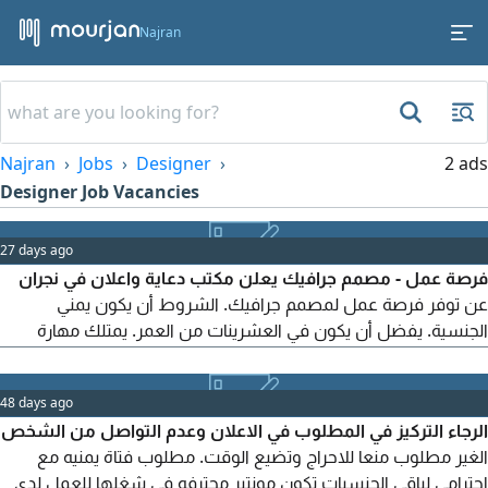
Najran
Najran
Jobs
Designer
2 ads
Designer Job Vacancies
27 days ago
فرصة عمل - مصمم جرافيك يعلن مكتب دعاية واعلان في نجران
عن توفر فرصة عمل لمصمم جرافيك. الشروط أن يكون يمني
الجنسية. يفضل أن يكون في العشرينات من العمر. يمتلك مهارة
وابداعا في تصميم الجرافيك. يرجى عدم التواصل الا ممن تنطبق
عليهم الشروط المذكورة
48 days ago
الرجاء التركيز في المطلوب في الاعلان وعدم التواصل من الشخص
الغير مطلوب منعا للاحراج وتضيع الوقت. مطلوب فتاة يمنيه مع
احترامي لباقي الجنسيات تكون مونتير محترفه في شغلها للعمل لدى