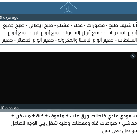
9 days ago
أنا شيف طبخ - فطورات - غداء - عشاء - طبخ إيطالي - طبخ جميع
أنواع المشويات - جميع أنواع الشوربا - جميع أنواع الرز - جميع أنواع
السلطات - جميع أنواع الباستا والمكرونه - جميع أنواع العصائر - جميع
أنواع السندويشات - وجميع أنواع الاكلات الصحية - القهوة العربي -
الشاي - واي مشروبات ساخنه - بيت أو استراحة
5
10 days ago
سعودي عندي خلطات ورق عنب + ملفوف + كبة + مسخن +
محاشي + صوصات فته ومعجنات وخليه شغل يبي الوجه الصامل
يتواصل معي بس