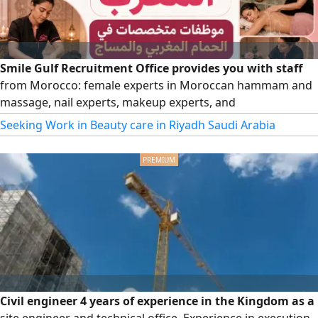
Smile Gulf Recruitment Office provides you with staff
from Morocco: female experts in Moroccan hammam and
massage, nail experts, makeup experts, and
comprehensive cleaning experts, as well as all salon and
Seeking Work in Beauty care in Riyadh Saudi Arabia
center workers, with high efficiency. To place an order,
please contact us via our numbers.
Civil engineer 4 years of experience in the Kingdom as a