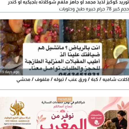
توريد كوكيز لذيذ مجمد أو جاهز ملغم شوكلاته بلجيكيه أو كندر
حجم كبير 78 جرام خبيره طبخ وحلويات
19 days ago
اكلات شاميه / كبة / ورق عنب / تبوله / ملفوف / محشي