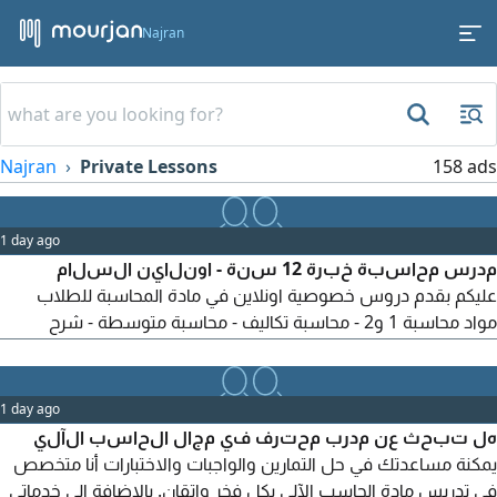
Najran
Najran
Private Lessons
158 ads
1 day ago
مدرس محاسبة خبرة 12 سنة - اونلاين السلام
عليكم بقدم دروس خصوصية اونلاين في مادة المحاسبة للطلاب
مواد محاسبة 1 و2 - محاسبة تكاليف - محاسبة متوسطة - شرح
شهادة SOCPA - شرح برامج دفترة - قيود - Excel محاسبي المميزات
شرح مبسط + حل امتحانات سابقة تواصل رقم
1 day ago
هل تبحث عن مدرب محترف في مجال الحاسب الآلي
يمكنة مساعدتك في حل التمارين والواجبات والاختبارات أنا متخصص
في تدريس مادة الحاسب الآلي بكل فخر واتقان. بالاضافة الى خدماتي