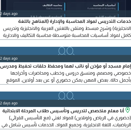
2 days ago
خدمات التدريس لمواد المحاسبة والإدارة (المناهج باللغة
الانجليزية) وشرح مبسط ومتقن باللغتين العربية والانجليزية وتدريس
كامل لمواد أساسيات المحاسبة متوسطة محاسبة التكاليف والادارية
المراجعة الداخلية والخارجية الإدارة المالية مواد ادارية أخرى وحل
تمارين وتكنيكات اختبارات جلسات فردية أو جماعية
2 days ago
إمام مسجد أو مؤذن أو نائب لهما ومحفظ حلقات تحفيظ ومدرس
خصوصي ومصمم، ومنسق دروس وخطب ومحاضرات وأخراجها
بأجمل حالة. بعض المهن يمكن حضوري أو عن بعد أولاين. الموقع
جدة حي الشراع أبحر الشمالية
2 days ago
أنا معلم متخصص لتدريس وتأسيس طلاب المرحلة الابتدائية
(حضوري في الرياض واونلاين) المواد لغتي (مع التأسيس القرائي)
الرياضيات، اللغة الانجليزية، وجميع المواد. الخدمات تأسيس شامل في