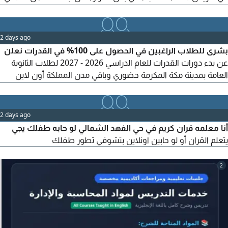
المميزة في مساعدتك على تجاوز التحديات التعليمية، أنا أيضا أتيت
لأخبرك بانني متاح لمساعدتك في حل المواد الخاصة بالحاسب الآلي
على موقع SimNetOnline. com. خدماتي تشمل حل التمارين
2 days ago
والواجبات والاختبارات
بشرى للطلاب الراغبين في الحصول على 100% في القدرات نعلن
عن بدء دورات القدرات للعام الدراسي 2026 - 2027 لطلاب الثانوية
العامة بمدينة مكة المكرمة حضوري وباقي مدن المملكة أون لاين
الدورات مع مدرس قدرات كمي خبرة 25 عام بالمملكة العربية
السعودية بمدينة مكة المكرمة تأسيس للقدرات كمي وتدريب على
أحدث النماذج للحصول على درجة 100% دورات أون لاين للمدن خارج
2 days ago
مكة ودورات حضوري في مكة المكرمة للحجز والاستفسار تواصل
أنا معلمه قران كريم في حي الفهد الشمالي لو حابه طفلك يجي
يتعلم القران أو لو حابين اونلاين بتشوفي تطور طفلك
2