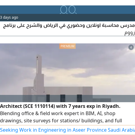
متابعة يومية وتقارير لولي الأمر التعامل مع الطلاب الضعاف
وصعوبات التعلم العنوان جبل النور، مكة المكرمة جوال وواتساب
اتصل الآن واحجز مكان لابنك قبل اكتمال العدد
3 days ago
مدرس محاسبة اونلاين وحضوري في الرياض والشرح على برنامج
زووم
4
Architect (SCE 1110114) with 7 years exp in Riyadh.
Blending office & field work expert in BIM, AI, shop
drawings, site surveys for stations/ buildings, and full
structural/ finishing supervision per SBC code. Holder of a
Seeking Work in Engineering in Aseer Province Saudi Arabi
Saudi driving license, ready for immediate transfer and