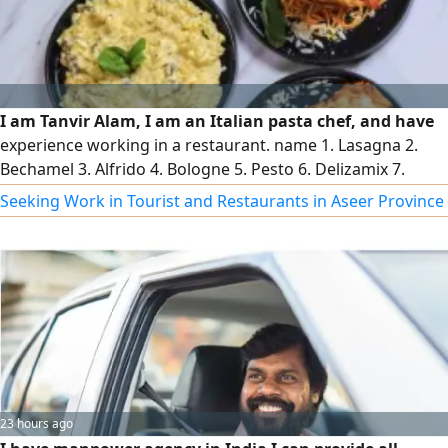
I am Tanvir Alam, I am an Italian pasta chef, and have
experience working in a restaurant. name 1. Lasagna 2.
Bechamel 3. Alfrido 4. Bologne 5. Pesto 6. Delizamix 7.
Diabolik will be added 1. Chicken 2. Beef 3. Shrimp 4. Carrot
Seeking Work in Tourist and Restaurants in Aseer Province
5. Zucchini 6. Mushroom 7. Broccoli 8. Olive can contact me
if you need a Chef in any restaurant l Contact
23 hours ago