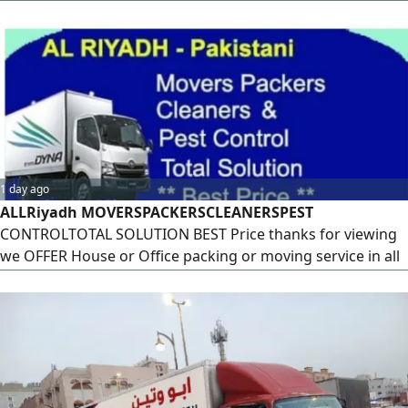
utenslios de cozinha. Serviço de desmontagem e instalaço
Serviço de transporte embalagem Serviço de transporte,
embalagem, desmontagem e instalaço para escritrios
1 day ago
ALLRiyadh MOVERSPACKERSCLEANERSPEST
CONTROLTOTAL SOLUTION BEST Price thanks for viewing
we OFFER House or Office packing or moving service in all
over the kingdom of Saudi Arabia, We Work with
responsibility and care to keep your goods safe and
transfer from one end to another end