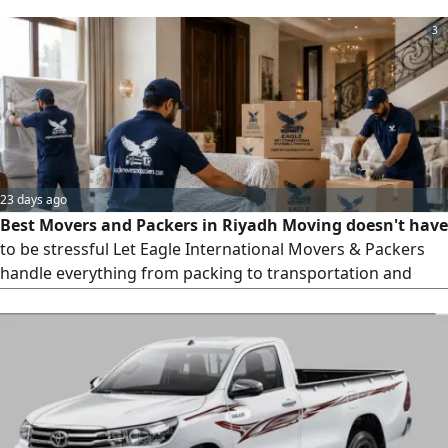
customer discount contact me
3
23 days ago
Best Movers and Packers in Riyadh Moving doesn't have
to be stressful Let Eagle International Movers & Packers
handle everything from packing to transportation and
furniture installation with professionalism and care. Home
Moving Villa Relocation Office Shifting Furniture Packing
Safe Transportation Storage Solutions Furniture
Dismantling & Reinstallation Profess