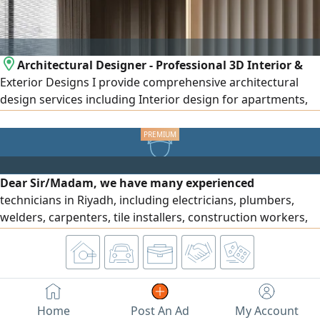
fulfilling requirements, and follow-up until the
classification is issued in accordance with regulations.
Architectural Designer - Professional 3D Interior &
Exterior Designs I provide comprehensive architectural
design services including Interior design for apartments,
villas, shops, offices, and cafés Exterior design and façades
(Modern - Classic - Modern Classic - Neo - Classical) High -
quality realistic 3D rendering Detailed construction
drawings Realistic materials and lighting visualization
Dear Sir/Madam, we have many experienced
technicians in Riyadh, including electricians, plumbers,
welders, carpenters, tile installers, construction workers,
drivers, and forklift operators. They have extensive
experience and high efficiency, and they are available in
Riyadh under sponsorship transfer. For inquiries, please
contact me.
Home
Post An Ad
My Account