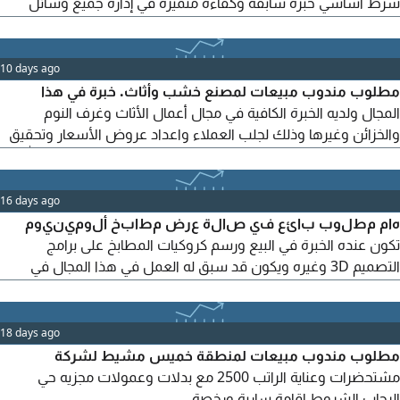
شرط أساسي خبرة سابقة وكفاءة متميزة في إدارة جميع وسائل
التواصل الاجتماعي (فيسبوك. تويتر. سناب. انستجرام. واتساب. الخ)
لديها معرقة جيدة بأعمال التصاميم الدعائية وتجبد الحاسب الآلي اجادة
تامة الدوام على فترتين من 8 ص الى 12 ظهرا ومن 4 عصرا الى 8
10 days ago
مساء
مطلوب مندوب مبيعات لمصنع خشب وأثاث. خبرة في هذا
المجال ولديه الخبرة الكافية في مجال أعمال الأثاث وغرف النوم
والخزائن وغيرها وذلك لجلب العملاء واعداد عروض الأسعار وتحقيق
مستهدفات المبيعات. العمل في مدينة نجران طريق الملك عبدالله
16 days ago
هام مطلوب بائع في صالة عرض مطابخ ألومينيوم
تكون عنده الخبرة في البيع ورسم كروكيات المطابخ على برامج
التصميم 3D وغيره ويكون قد سبق له العمل في هذا المجال في
مؤسسة القيصر للمقاولات نجران العريسه طريق الملك عبدالعزيز
الراتب 2500 ريال ونسبة واحد في الميه من اجمالي العقود يتوفر
السكن ونقل الكفالة وتأمين صحي ورجاء ارسال سابقة أعماله
18 days ago
والإقامة يرجى من المتقدم نسخ الاعلان وارساله أو تصويره ل التأكيد
مطلوب مندوب مبيعات لمنطقة خميس مشيط لشركة
مشتحضرات وعناية الراتب 2500 مع بدلات وعمولات مجزيه حي
الرحاب الشروط إقامة سارية ورخصة