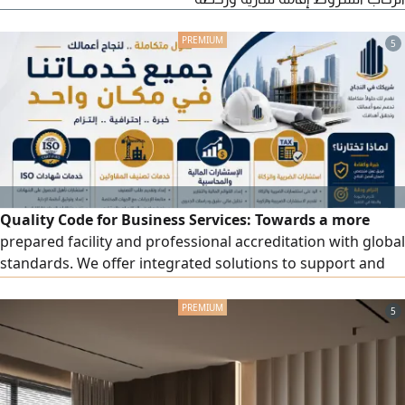
5
Quality Code for Business Services: Towards a more
prepared facility and professional accreditation with global
standards. We offer integrated solutions to support and
develop your facility, including accredited ISO certificates.
We provide a wide range of quality certificates and
5
management systems: ISO 9001, ISO 14001, ISO 45001, ISO
27001, ISO 22301, ISO 22000, in addition to other
certificates that match the nature of your business.
Contractor classification: preparing and organizing files,