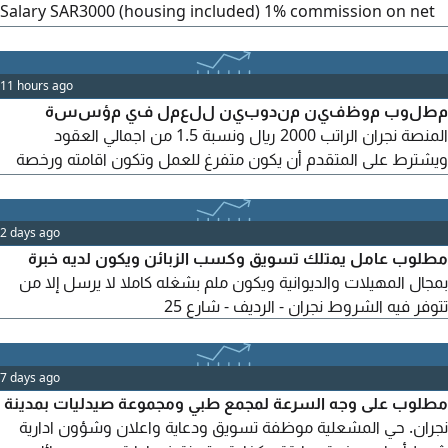
Salary SAR3000 (housing included) 1% commission on net
profit per contract. Duties secure contracts with
companies like Naqel Express and Aramex. Must have valid
license, know Saudi market, strong sales skills. Iqama
11 hours ago
transfer after 3 months. Immediate hiring. WhatsApp CV
مطلوب موظفين مندوبين للعمل في مؤسسة
only
المنصة نجران الراتب 2000 ريال ونسبة 1.5 من اجمالي العقود
ويشترط على المتقدم أن يكون متفرغ للعمل وتكون اقامته ورخصة
القيادة سارية المفعول وCV الخاص ب المتقدم ويتوفر للالموظف
نقل كفالة وتأمين صحي وسكن وسيارة خاصه على المؤسسة منطقة
العمل نجران حي دحضه أو العريسه طريق الملك عبد العزيز ويجيب
2 days ago
على الموظف ارسال أل CV ورخصة ويكون ملم بالورود والاكسل
مطلوب عامل يمتلك تسويق وكسب الزبائن ويكون لديه خبرة
يرجى نسخ الاعلان وأرسل
بمجال المهيلات والديوانية ويكون ملم بشغله كاملا لا يرسل إلا من
تتوفر فيه الشروط نجران - الرديف - شارع 25
7 days ago
مطلوب على وجه السرعة لمجمع طبي ومجموعة صيدليات بمدينة
نجران. حي المشعلية موظفة تسويق ودعاية واعلان وشؤون ادارية