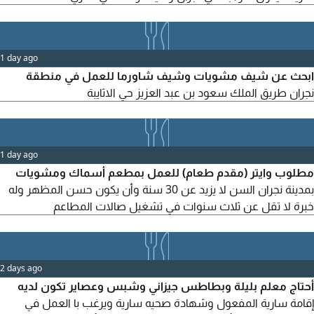
1 day ago
ابحث عن شيف مشويات وشيف شاورما للعمل في منطقة
نجران طريق الملك سعود بن عبد العزيز حي الاثايبة
1 day ago
مطلوب وايتر (مقدم طعام) للعمل بمطعم أسماك ومشويات
بمدينة نجران السن لا يزيد عن 30 سنة وأن يكون حسن المظهر وله
خبرة لا تقل عن ثلاث سنوات في تشغيل صالات المطاعم
2 days ago
أحتاج معلم بليلة وبطاطس جيزاني وشبس وعصاير تكون لديه
إقامة سارية المفعول وشهادة صحيه سارية ويرغب با العمل في