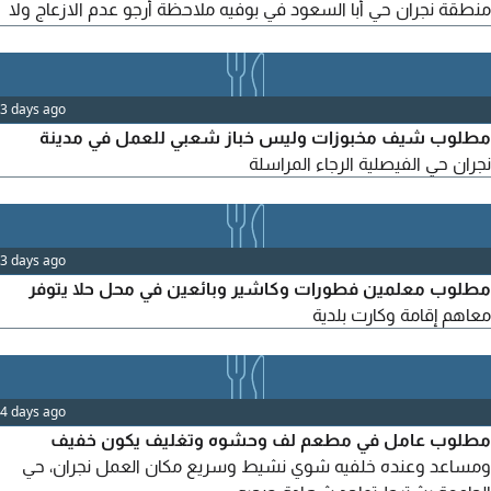
منطقة نجران حي أبا السعود في بوفيه ملاحظة أرجو عدم الازعاج ولا
يرسل إلا من تتوفر فيه هذه الشروط والرجاء من أصحاب الشركات
والمؤسسة عدم الارسال ومكاتب الخدمات التواصل
3 days ago
مطلوب شيف مخبوزات وليس خباز شعبي للعمل في مدينة
نجران حي الفيصلية الرجاء المراسلة
3 days ago
مطلوب معلمين فطورات وكاشير وبائعين في محل حلا يتوفر
معاهم إقامة وكارت بلدية
4 days ago
مطلوب عامل في مطعم لف وحشوه وتغليف يكون خفيف
ومساعد وعنده خلفيه شوي نشيط وسريع مكان العمل نجران، حي