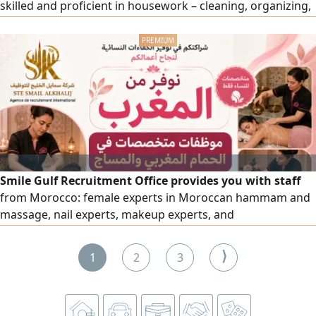
skilled and proficient in housework – cleaning, organizing,
and more. To place an order, please contact us. Note: Only
for business owners (visa under an establishment).
Smile Gulf Recruitment Office provides you with staff
from Morocco: female experts in Moroccan hammam and
massage, nail experts, makeup experts, and
comprehensive cleaning experts, as well as all salon and
center workers, with high efficiency. To place an order,
⟩
1
2
3
please contact us via our numbers.