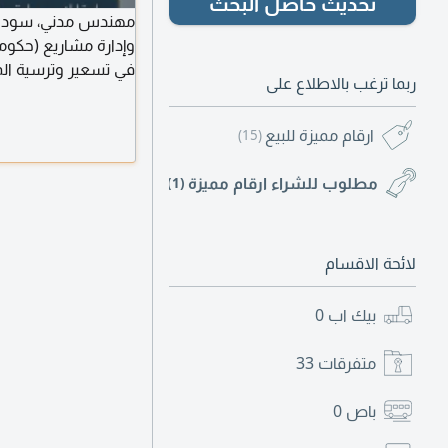
تحديث حاصل البحث
وإدارة مشاريع (حكومية
في تسعير وترسية الم
ربما ترغب بالاطلاع على
السعودية للمهندسين،
تناسب خبراتي، متواجد
ارقام مميزة للبيع
(15)
مطلوب للشراء ارقام مميزة
(1)
لائحة الاقسام
بيك اب
0
متفرقات
33
باص
0