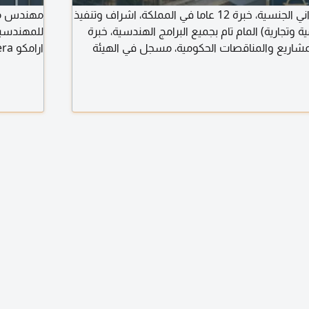
مهندس مدني، سوداني الجنسية، خبرة 12 عاما في المملكة، اشراف وتنفيذ
 وتجارية) المام تام بجميع البرامج الهندسية، خبرة
للمهندسين
شاريع والمناقصات الحكومية، مسجل في الهيئة
ارامكو pmp osha AutoCAD Revit lumion Photoshop Primavera
 امتلك سيارة وإقامة سارية، ابحث عن وظيفة
 حاليا في الرياض