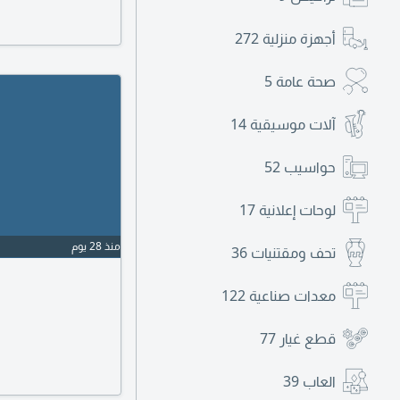
أجهزة منزلية
272
صحة عامة
5
آلات موسيقية
14
حواسيب
52
لوحات إعلانية
17
منذ 28 يوم
تحف ومقتنيات
36
معدات صناعية
122
قطع غيار
77
العاب
39