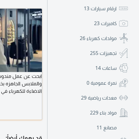
ارقام سيارات
13
كاميرات
23
مولدات كهرباء
26
تجهيزات
255
ساعات
14
ابحث عن عمل مندوب 
نمرة عمومية
0
والملابس الجاهزه ب
الاضاءة للكهرباء في 
معدات رياضية
29
بالمنتج مع امتلاك رخ
مواد بناء
229
مصانع
11
قد يهمك أيضاً: