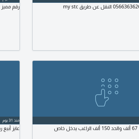
رقم مميز للبيع 0501098417 علي 1500
منذ 31 يوم
عايز أبيع رقم مميز