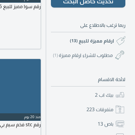
تحديث حاصل البحث
رقم سوا مميز للبيع 0566363626 النقل عن طريق my stc
ربما ترغب بالاطلاع على
ارقام مميزة للبيع
(13)
مطلوب للشراء ارقام مميزة
(1)
لائحة الاقسام
بيك اب
2
متفرقات
223
منذ 20 يوم
باص
13
رقم stc فخم سيم بي 67 ألف والحد 150 ألف الراغب يدخل خاص