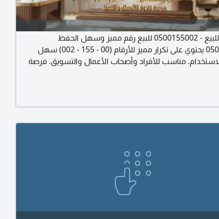
رقم مميز للبيع - 0500155002 للبيع رقم مميز وسهل الحفظ
0500155002 يحتوي على تكرار مميز للأرقام (00 - 155 - 002) سهل
استخدام. مناسب للأفراد وأصحاب الأعمال والتسويق. فرصة
م أنيق ومختلف. السوم يبدأ من الجادين فقط، والبيع لأعلى