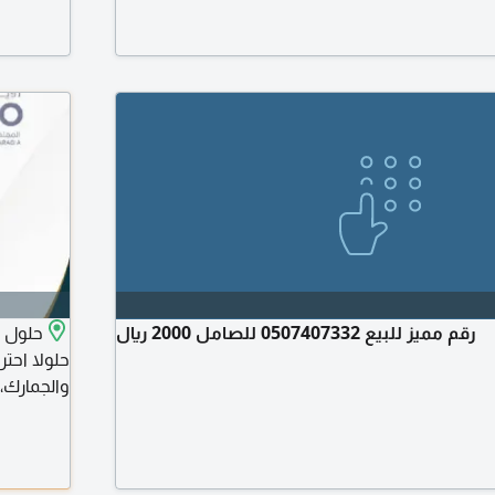
رقم مميز للبيع 0507407332 للصامل 2000 ريال
حلول م
حلولا احتر
والجمارك، 
معاملاتكم 