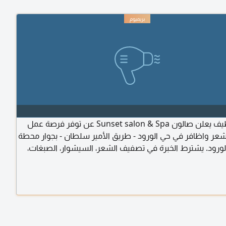
اعلان توظيف يعلن صالون Sunset salon & Spa عن توفر فرصة عمل
شعر واظافر في حي الورود - طريق الأمير سلطان - بجوار محطة
لورود. يشترط الخبرة في تصفيف الشعر، السيشوار، الصبغات،
المنيكير، مع حسن التعامل والالتزام. نوفر نقل كفالة، راتبا مجزيا
ة، وبيئة عمل راقية ومستقرة. للتقديم والاستفسار