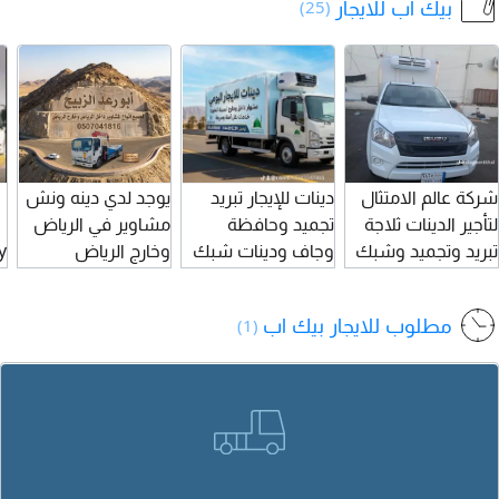
بيك اب للايجار
(25)
شركة عالم الامتثال
دينات للإيجار تبريد
يوجد لدي دينه ونش
لتأجير الدينات ثلاجة
تجميد وحافظة
مشاوير في الرياض
تبريد وتجميد وشبك
وجاف ودينات شبك
وخارج الرياض
y
وشاص ومويه
للإيجار بمواصفات
g
ووانيتات غماره
عالية بعقود مرنة
مطلوب للايجار بيك اب
(1)
وغمارتين وتبريد ديما
سنوي ونصف سنوي
كس سنوي
وشهري
للمؤسسات
والشركات ونقل
كفالة للأفراد