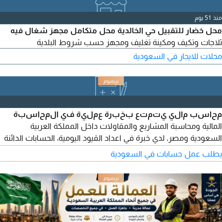
منذ 51 يوم
محل خضار للتقبيل حي الخالدية محل متكامل مجهز شغال فيه
ثلاجات وتكيف ومكينة تغليف ومجهز حسب شروط البلدية
محلات للايجار في السعودية
محاسب مالي يتمتع بخبرة عملية في المحاسبة
المالية ومحاسبة المشاريع والمقاولات داخل المملكة العربية
السعودية ومصر. لدي خبرة في اعداد القيود اليومية، الحسابات الدائنة
والمدينة، التسويات البنكية، متابعة المصروفات والتكاليف، اعداد
يطلب عمل حسابات في السعودية
التقارير المالية، ومراجعة مستخلصات المقاولين والموردين. أجيد
العمل على برامج ERP وMicrosoft Excel بمستوى متقدم، مع
معرفة جيدة بمعايير التقارير المالية الدولية (IFRS)