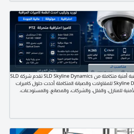
حلول مراقبة أمنية متكاملة من SLD Skyline Dynamics تقدم شركة SLD
Skyline Dynamics للمقاولات والصيانة المتكاملة أحدث حلول كاميرات
لأمنية للمنازل، والفلل، والشركات، والمصانع، والمستودعات،
والمشاريع التجارية، مع تنفيذ احترافي يضمن أعلى مستويات
لأمان. نعتمد على فريق هندسي متخصص يمتلك خبرة طويلة في
كيب أنظمة المراقبة، ونستخدم أحدث التقنيات العالمية لضمان
ة الوضوح