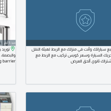
منذ 5 أيام
از تتبع Fmc 920 تبع سياراتك وأنت في منزلك مع الربط لهيئة النقل
توريد 
حريك السيارة وسعر كويس تركيب مع الربط مع
راك ثانوي ألحق العرض
g barrier