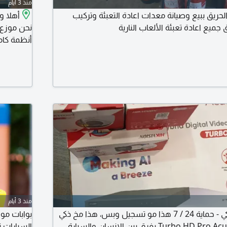
منذ 3 أيام
ريق ببيع وصيانة معدات اعادة التعبئة وتركيب
أهلا و
جميع اعادة تعبئة الألعاب النارية
نحن موزع
أنظمة كامي
استخراج ش
المراقبة 
للاتصالات
منذ 3 أيام
عرض Hikvision الذكي - حماية 24 / 7 هذا مو تسجيل وبس، هذا مخ ذكي
بوابات مو
يحرسك جهاز Turbo HD Pro AcuSense يفرق بين الانسان والسيارة
السيارات 