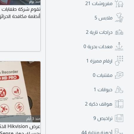
منذ يوم
مفروشات
21
تقوم شركة طفايات الح
أنظمة مكافحة الحرائق 
ملابس
5
دراجات نارية
2
معدات بحرية
0
ارقام مميزة
1
مقتنيات
0
حيوانات
1
هواتف ذكية
2
تراخيص
9
منذ 3 أيام
أجهزة منزلية
44