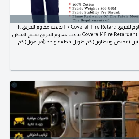
بدلات مقاوم للحريق FR Coverall Fire Retard بدلات مقاوم للحريق FR
Coverall/ Fire Retardant Uniform بدلات مقاوم للحريق نسيج القطن
طعتين (قميص وبنطلون) كم طويل قطعة واحد (أفر هول) كم
طويل الالوان المتوفرة أزرق غامق المقاسات المتوفرة S M L XL, 2XL,
3XL, 4XL مطابق مواصفات EN ISO 11612:2008 EN ISO 15025:2002
الماركة Forte صناعة الباكستان يوجد لدينا خدمة طباعة شعار الشركة أو
 البدلات موقعنا
5