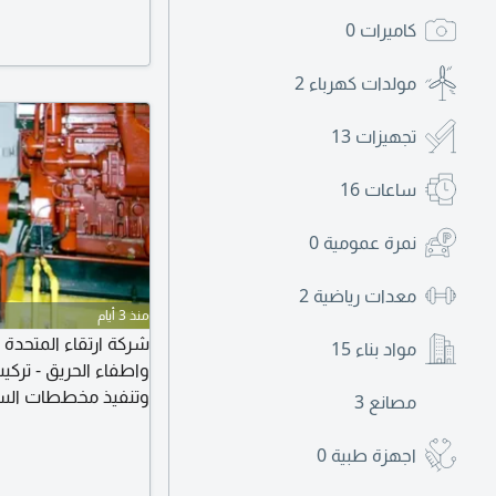
كاميرات
0
مولدات كهرباء
2
تجهيزات
13
ساعات
16
نمرة عمومية
0
معدات رياضية
2
منذ 3 أيام
شركة ارتقاء المتحدة 
مواد بناء
15
وتنفيذ مخططات السلا
مصانع
3
رخص الدفاع المدني و
للمشروعات والمنشاء
اجهزة طبية
0
استمرارية الأمان مع 