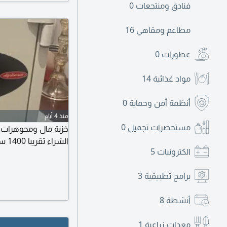
فنادق ومنتجعات
0
مطاعم ومقاهي
16
عطورات
0
مواد غذائية
14
أنظمة أمن وحماية
0
منذ 4 أيام
مستحضرات تجميل
0
خزنة مال ومجوهرات 
الشراء تقريبا 1400 سعر البيع 700
الكترونيات
5
برامج تطبيقية
3
أنشطة
8
معدات زراعية
1