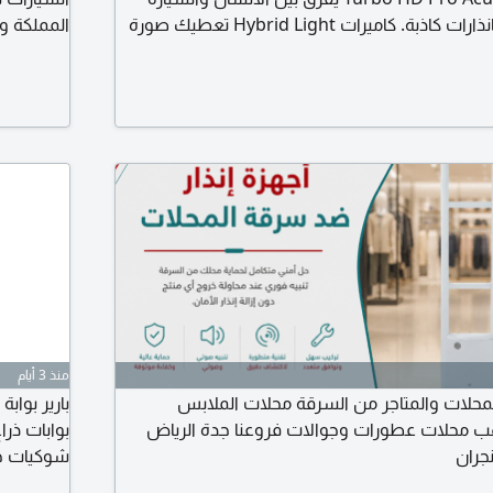
والحيوان. ما يزعجك بانذارات كاذبة. كاميرات Hybrid Light تعطيك صورة
المملكة ول
ملونة HD حتى بظلام الليل لو صار حركة. وميزة AcuSearch تطلع لك أي
واني بدل ما تراجع ساعات. صوت وصورة بنفس
كاميرات قديمة. السعر
منذ 3 أيام
لمحلات والمتاجر من السرقة محلات الملابس
بارير بواب
ب محلات عطورات وجوالات فروعنا جدة الرياض
بوابات ذر
نجران
شوكيات حو