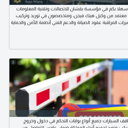
سهلا بكم في مؤسسة بقشان للاتصالات وتقنية المعلومات
 معتمد من وكيل هيك فيجن، ومتخصصون في توريد وتركيب
رات المراقبة عقود الصيانة والدعم الفني أنظمة الأمن والحماية
هادة الأمن والسلامة توريد وتركيب اجهزة الشبكات وأنظمة
سيتم الرد على رسالتكم في أقرب وقت ممكن. مؤسسة بقشان
 وتقنية المعلومات ن
2
اقف السيارات جميع أنواع بوابات التحكم في دخول وخروج
نركب ونورد لجميع أنحاء المملكة ضمان عامين للتواصل من