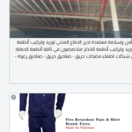
 وسلامة معتمدة لدى الدفاع المدني توريد وتركيب أنظمة
وريد وتركيب أنظمة الانذار متخصصون في كافة أنظمة الحماية
 شبكات اطفاء مضخات حريق - صناديق حريق - صناديق رغوة -
رش آلي - الاطفاء بالرغوة الاطفاء ب CO2 الاطفاء ب FM200 شبكات
 تحكم - كاشف دخان - كاشف حرارة - كاسر زجاجي - جرس انذار -
ة أنظمة انذار الحريق العادية أنظمة انذار الحريق المعنونة
2