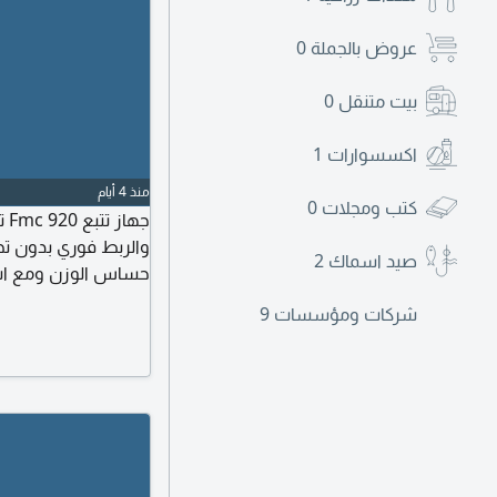
عروض بالجملة
0
بيت متنقل
0
اكسسوارات
1
منذ 4 أيام
كتب ومجلات
0
جه
والربط فوري بدون ت
صيد اسماك
2
حساس الوزن ومع اشت
شركات ومؤسسات
9