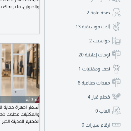
صحة عامة
2
شخص من التسجيل بث
آلات موسيقية
13
السلك ويركب على أي 
حواسيب
2
لوحات إعلانية
20
تحف ومقتنيات
1
معدات صناعية
8
قطع غيار
4
منذ 3 أيام
أسعار اجهزة حماية ا
العاب
0
والمكتبات محلات ذه
القصيم المدينة الخبر 
ارقام سيارات
0