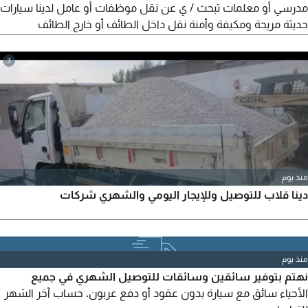
مدرسي أو معلمات تبحث / ي عن نقل موظفات أو عامل لدينا سيارات
حديثة مريحة ومكيفة وأمنة نقل داخل الطائف أو خارج الطائف
هوانداي أستاريا 2022 تتسع من 6 الى 8 راكب استقبال من والى
المطار توصيل فندقي دقة في المواعيد والتزام بالوقت
3
منذ يوم
دينا قلاب للتوصيل وللإيجار اليومي والشهري شركات
منذ يوم
نهتم بتوفير سائقين وسائقات للتوصيل الشهري في جميع
الأحياء سائق مع سيارة بدون عقود أو دفع عربون. حساب آخر الشهر