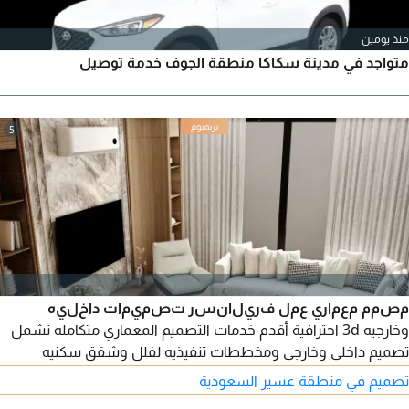
منذ يومين
متواجد في مدينة سكاكا منطقة الجوف خدمة توصيل
5
مصمم معماري عمل فريلانسر تصميمات داخليه
وخارجيه 3d احترافية أقدم خدمات التصميم المعماري متكامله تشمل
تصميم داخلي وخارجي ومخططات تنفيذيه لفلل وشقق سكنيه
ومحلات تجاريه ومكاتب اداريه واخراج واقعي ببرامج أل 3ds Max بدقة
تصميم في منطقة عسير السعودية
عالية واظهار الخامات طبقا للسوق السعودي وحساب الكميات