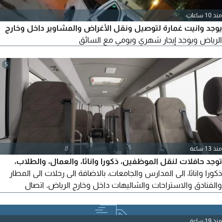
منذ 10 ساعات
يوجد وانيت غمارة لتوصيل ونقل الأغراض والمشاوير داخل وخارج
الرياض ويوجد إيجار شهري ويومي مع السائق
5
منذ 13 ساعة
توجد حافلات لنقل الموظفين، ذكورا واناثا، والعمال، والطلاب،
ذكورا واناثا، الى المدارس والجامعات، بالاضافة الى رحلات الى المطار
والفنادق والاستراحات والشاليهات داخل وخارج الرياض. اتصال
سنصل اليكم وسنصل الى موقعنا في الرياض، منطقة المنفوحة،
بأسعار تناسب الجميع
منذ 19 ساعة