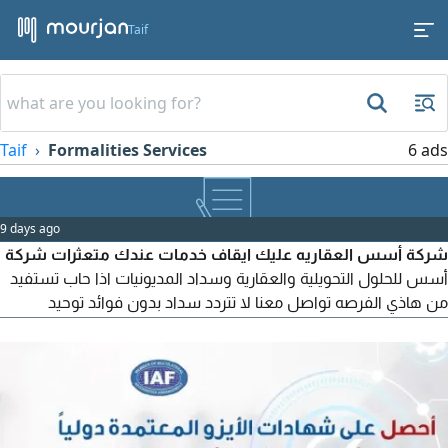
Taif
Taif
Formalities Services
6 ads
9 days ago
شركة أسس العقاريه عليك ايقاف خدمات عندك متعثرات شركة
أسس للحلول التحويلية والعقارية وسداد المديونيات اذا حاب تستفيد
من هاذي الفرصه تواصل معنا لا تتردد سداد بدون فوائد توحيد
الالتزامات استخراج قرض جديد توفير عقار فيلا مشطبة جاهزه على
نخدم جميع مناطق المملكة الرياض جازان نستقبل الوسطاء
والمسوقين العقاريين بعمولات ممتازة