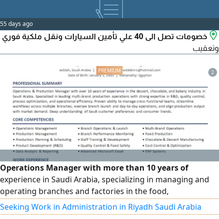
55 days ago
خصومات تصل الى 40 علي تأمين السيارات ونقل ملكية فوري
وتعقيب
2
Operations Manager with more than 10 years of
experience in Saudi Arabia, specializing in managing and
operating branches and factories in the food,
confectionery, bakery, and chocolate sector, leading work
Seeking Work in Administration in Riyadh Saudi Arabia
teams, developing processes, improving efficiency, and