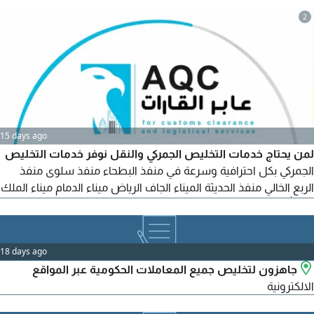
2
15 days ago
لمن يحتاج خدمات التخليص الجمركي والنقل نوفر خدمات التخليص
الجمركي بكل احترافية وسرعة في منفذ البطحاء منفذ سلوى منفذ
الربع الخالي منفذ الحديثة الميناء الجاف الرياض ميناء الدمام ميناء الملك
عبدالله ميناء جازان ميناء جدة الاسلامي سرعة في انجاز الاجراءات
متابعة مستمرة حتى استلام الشحنة خدمة موثوقة للأفراد والشركات
18 days ago
جاهزون لتخليص جميع المعاملات الحكومية عبر المواقع
الالكترونية