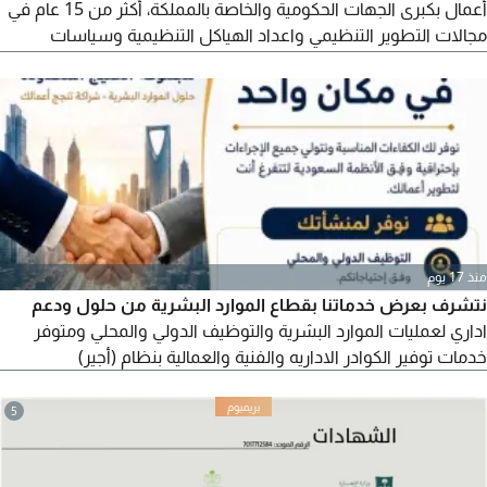
أعمال بكبرى الجهات الحكومية والخاصة بالمملكة، أكثر من 15 عام في
مجالات التطوير التنظيمي واعداد الهياكل التنظيمية وسياسات
الموارد البشرية وهندسة العمليات واجراءات العمل، ادارة الأداء،
الأوصاف الوظيفية، اعداد وتحديث سلم الرواتب، اذا كنت ترغب في
الحصول على خدمات استشارات احترافية في أي من مجالات وأقسام
الموارد البشرية المختلفة، يرجى التواصل معي
منذ 17 يوم
نتشرف بعرض خدماتنا بقطاع الموارد البشرية من حلول ودعم
اداري لعمليات الموارد البشرية والتوظيف الدولي والمحلي ومتوفر
خدمات توفير الكوادر الاداريه والفنية والعمالية بنظام (أجير)
5