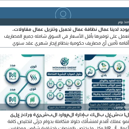
محترفون باعداد القهوة وتشغيل مكائن الإسبريسو. نوفر عمالة
مؤهلة وذات كفاءة لتلبية احتياجات الشركات والمؤسسات والمطاعم
والمقاهي. للتواصل والاستفسار وطلب التفاصيل، تواصل معنا الآن
منذ يوم
يوجد لدينا عمال نظافة عمال تحميل وتنزيل عمال مقاولات.
نعمل على توفيرها بأقل الأسعار في السوق شامله جميع المصاريف
أقامه تأمين أي مصاريف حكومية بنظام إيجار شهري عقد سنوي
الجنسية المتوفره. بنغالي نيبالي هندي فلبيني
منذ يومين
لا تشغل بالك بإدارة الموارد البشرية وركز على
نمو عملك أقدم لمنشأتك حلولا متكاملة بدوام جزئي لتخليص كافة
أعمال أل HR وكل ما يختص بالمنصات باحترافية شؤون موظفين،