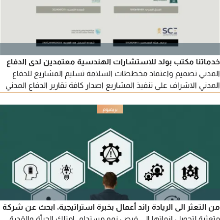
خدماتنا مكتب بولد للاستشارات الهندسية معتمدين لدى الدفاع
المدني تصميم واعتماد مخططات السلامة تسليم المشاريع للدفاع
المدني الاشراف على تنفيذ المشاريع اصدار كافة تقارير الدفاع المدني
تصميم واعتماد كافة مخططات الميكانيكا والكهرباء خدمات مؤسسة
ارم توريد وتركيب أنظمة الدفاع المدني أعمال صيانة أنظمة الدفاع
المدني
من التعثر الى الريادة رائد أعمال بخبرة استراتيجية، ابحث عن شركة
متعثرة لتحويل ازماتها الى فرص نمو مستدام. امتلك الجرأة والقدرة