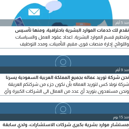
منذ 5 أيام
نقدم لك خدمات الموارد البشرية باحترافية، ومنها تأسيس
وتنظيم قسم الموارد البشرية. اعداد عقود العمل والسياسات
واللوائح. إدارة منصات قوى، مقيم، التأمينات، ومدد التوظيف
واستقطاب الكفاءات. مسيرات الرواتب والاجازات والمستحقات.
تمهير والتدريب التعاوني. الاستشارات والدعم في جميع اجراءات
الموارد البشرية
منذ 9 أيام
نحن شركة توريد عماله بجميع المملكة العربية السعودية يسرنا
شركة نوبلا كس لتوريد العماله بأن نكون جزء من شركتكم العريقة
ونحن مستعدون بتوريد أي عدد من العمال الى الشركات الكبيرة وأي
مهن مثل حداد نجار بنا مبلط سباك مليس نقاش وأي مهن أخرى
للتواصل يرجى الاتصال على الرقم التالي 056340776 نحن شريك
الأفضل خبرة في المجال تحياتي مدير الشركة
منذ 15 يوم
مستشار موارد بشرية بكبرى شركات الاستشارات، ولدي سابقة