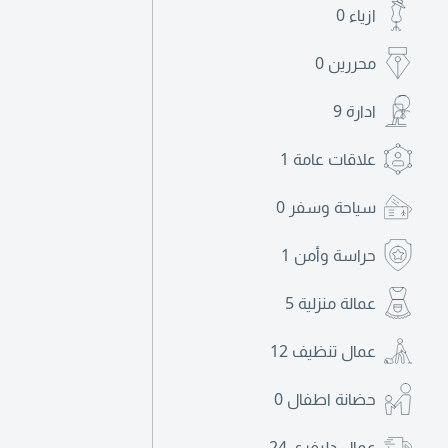
ازياء
0
محررين
0
ادارة
9
علاقات عامة
1
سياحة وسفر
0
حراسة وأمن
1
عمالة منزلية
5
عمال تنظيف
12
حضانة اطفال
0
عمال دليفري
24