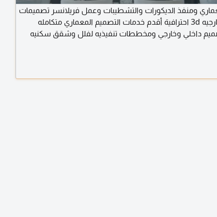
ري ومنفذ الديكورات والتشطيبات وعمل فريلانسر تصميمات
داخليه وخارجيه 3d احترافية أقدم خدمات التصميم المعماري متكامله
يم داخلي وخارجي ومخططات تنفيذيه لفلل وشقق سكنيه
ومحلات تجاريه ومكاتب اداريه واخراج واقعي ببرامج أل 3ds Max بدقة
هار الخامات طبقا للسوق السعودي وحساب الكميات للمشروع