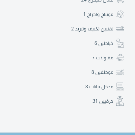
مونتاج واخراج
1
تقنيين تكييف وتبريد
2
خياطين
6
مقاولات
7
موظفين
8
مدخل بيانات
8
حرفيين
31