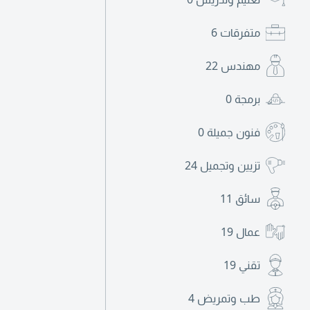
متفرقات
6
مهندس
22
برمجة
0
فنون جميلة
0
تزيين وتجميل
24
سائق
11
عمال
19
تقني
19
طب وتمريض
4