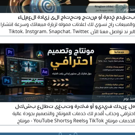
منذ يوم
بتقدم خدمة أو منتج وتحتاج الى زيادة العملاء
والمبيعات راح نسوي لك اعلانات مموله لزيارة مبيعاتك وسرعة انتشارا
البر ند تواصل معنا الآن Tiktok. Instgram. Snapchat. Twitter.
Ads دراسة السوق بدقة للحصول علي أفضل النتائج 2 - تحليل - كافة
البيانات لوضع استراتيجية ناجحه 3 - عمل - خطة - تسويقة لاستمرار
نجاح العمل ولاننا ديما نجحنا من نجاح العميل تواصل الآن
منذ يوم
هل عندك فيديو أو فكرة وتبغى تطلع بشكل
احترافي وجذاب أقدم لك خدمات المونتاج والتصميم بجودة عالية
الخدمات مونتاج TikTok وReels وYouTube Shorts - مونتاج
الفيديوهات الطويلة - تصميم أغلفة YouTube وTikTok - تصميم