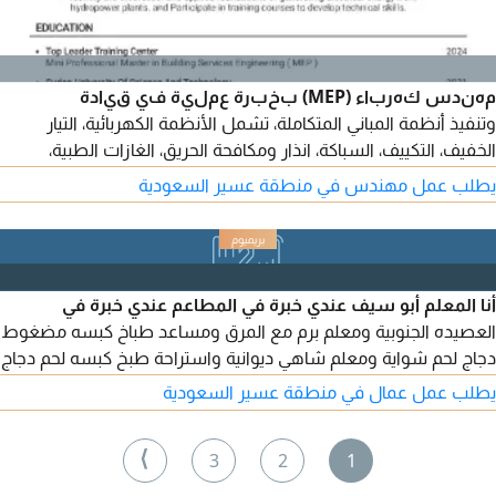
مهندس كهرباء (MEP) بخبرة عملية في قيادة
وتنفيذ أنظمة المباني المتكاملة، تشمل الأنظمة الكهربائية، التيار
الخفيف، التكييف، السباكة، انذار ومكافحة الحريق، الغازات الطبية،
أنظمة إدارة المباني (BMS) وأنظمة البيوت الذكية. أتميز بالقدرة على
يطلب عمل مهندس في منطقة عسير السعودية
الربط بين التصميم والتنفيذ، وقيادة فرق العمل، وضبط الجودة
والتنسيق بين التخصصات لضمان تسليم المشاريع بكفاءة عالية ووفق
أعلى المعايير الفنية والزمنية
أنا المعلم أبو سيف عندي خبرة في المطاعم عندي خبرة في
العصيده الجنوبية ومعلم برم مع المرق ومساعد طباخ كبسه مضغوط
دجاج لحم شواية ومعلم شاهي ديوانية واستراحة طبخ كبسه لحم دجاج
وفطور
يطلب عمل عمال في منطقة عسير السعودية
⟩
3
2
1