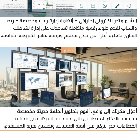
انشاء متجر الكتروني احترافي + أنظمة إدارة ويب مخصصة + ربط
واتساب نقدم حلولا رقمية متكاملة تساعدك على إدارة نشاطك
التجاري بكفاءة أعلى، من خلال تصميم وبرمجة متاجر الكترونية احترافية،
وأنظمة إدارة مخصصة عبر الويب، مع ربط مباشر بمنظومة واتساب
لتسهيل استقبال الطلبات والتواصل مع العملاء. نوفر لك متجرا
الكتروني متكاملا يعمل على جميع الاجهزة، ولوحة تحكم سهلة لإدارة
المنتجات والطلبات والعملاء، مع امكانية
أحوّل فكرتك إلى واقع. أقوم بتطوير أنظمة حديثة مخصصة
مدعومة بالذكاء الاصطناعي تلبي احتياجات الشركات في مختلف
القطاعات، مع التركيز على أتمتة العمليات، وتحسين تجربة المستخدم،
ورفع كفاءة الأعمال. تشمل الخدمة تحليل الفكرة، وتصميم واجهات