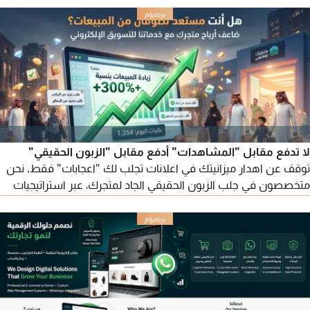
لا تدفع مقابل "المشاهدات" أدفع مقابل "الزبون الحقيقي"
توقف عن اهدار ميزانيتك في اعلانات تجلب لك "اعجابات" فقط. نحن
متخصصون في جلب الزبون الحقيقي الجاد لمتجرك، عبر استراتيجيات
تسويق موجهة للنتائج لا للأرقام الوهمية. ما الذي ستحصل عليه
استهداف جراحي نصل لعملائك بناء على سلوكهم الشرائي الفعلي
في مناطق المملكة. مبيعات ملموسة تر كيزنا الأول هو زيادة
"الطلبات المؤكدة" وخفض تكلفة العميل. لغة السوق محتوى تنبيه