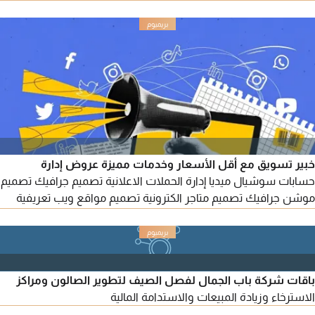
أرباحك نحن نقدم لك خدمات متكاملة لتشغيل وإدارة منصات الحجز
العالمية مثل Booking. com - GAZER IN - Agoda - Expedia - C
trip - Arabia beds - Hotelsfy (بوكينج - أجودا - اكسبيديا - جاذر أن -
اربيا بيدز من المطار - هوتلز فاي وغيرها)
خبير تسويق مع أقل الأسعار وخدمات مميزة عروض إدارة
حسابات سوشيال ميديا إدارة الحملات الاعلانية تصميم جرافيك تصميم
موشن جرافيك تصميم متاجر الكترونية تصميم مواقع ويب تعريفية
تصميم تطبيقات الجوال زيادة متابعين تحسين محركات البحث زيادة
تقييمات جوجل ماب
باقات شركة باب الجمال لفصل الصيف لتطوير الصالون ومراكز
الاسترخاء وزيادة المبيعات والاستدامة المالية