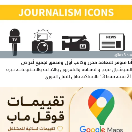
احترافية، وتطوير المنصة، وبناء لوحات التحكم، وربط الأنظمة بخدمات
الطرف الثالث وتقنيات الذكاء الاصطناعي. سواء كنت ترغب في بناء
نظام تسويقي أو نظام محاسبي أو نظام أتمتة للبيانات.
منذ 3 دقائق
أنا متوفر للتعاقد محرر وكاتب أول ومدقق لجميع أغراض
السوشيال ميديا والصحافة والتلفزيون والاذاعة والمطبوعات. خبرة
21 سنة، منها 13 بالمملكة. قابل للنقل الفوري