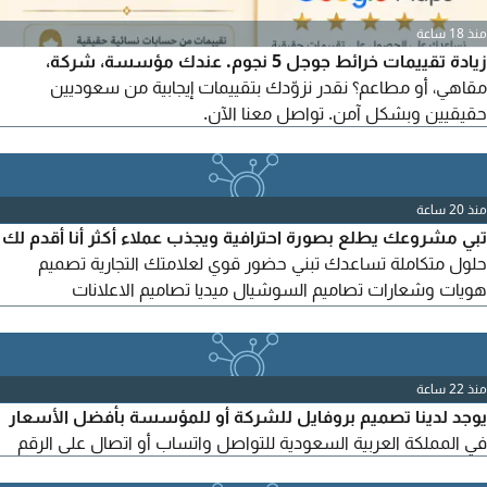
منذ 18 ساعة
زيادة تقييمات خرائط جوجل 5 نجوم. عندك مؤسسة، شركة،
مقاهي، أو مطاعم؟ نقدر نزوّدك بتقييمات إيجابية من سعوديين
حقيقيين وبشكل آمن. تواصل معنا الآن.
منذ 20 ساعة
تبي مشروعك يطلع بصورة احترافية ويجذب عملاء أكثر أنا أقدم لك
حلول متكاملة تساعدك تبني حضور قوي لعلامتك التجارية تصميم
هويات وشعارات تصاميم السوشيال ميديا تصاميم الاعلانات
والمطبوعات تصميم عروض وبروشورات إدارة حسابات التواصل
الاجتماعي إدارة الحملات الاعلانية التسويق الالكتروني واستهداف
العملاء اعداد محتوى اعلاني احترافي
منذ 22 ساعة
يوجد لدينا تصميم بروفايل للشركة أو للمؤسسة بأفضل الأسعار
في المملكة العربية السعودية للتواصل واتساب أو اتصال على الرقم