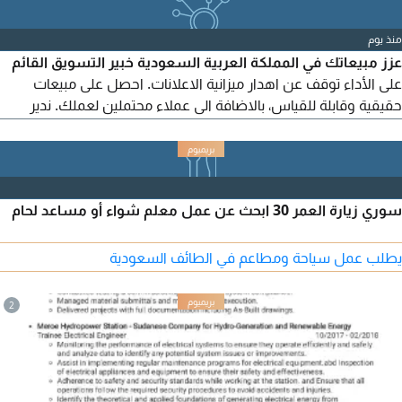
البوستات والاعلانات - موشن جرافيك واعلانات احترافية - اضافة
النصوص والترجمة على الفيديو - تحسين جودة الفيديو والصور -
منذ يوم
تنظيف وتحسين الصوت - وغيرها من خدمات المونتاج والتصميم
عزز مبيعاتك في المملكة العربية السعودية خبير التسويق القائم
حسب طلبك
على الأداء توقف عن اهدار ميزانية الاعلانات. احصل على مبيعات
حقيقية وقابلة للقياس، بالاضافة الى عملاء محتملين لعملك. ندير
اعلانات سناب شات وتيك توك، واعلانات جوجل وميتا، ونقدم
استراتيجيات مركزة لتحقيق عائد استثمار مجز. تواصل معنا عبر واتساب
على الرقم
سوري زيارة العمر 30 ابحث عن عمل معلم شواء أو مساعد لحام
يطلب عمل سياحة ومطاعم في الطائف السعودية
2