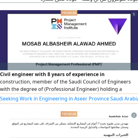
5
Civil engineer with 8 years of experience in
construction, member of the Saudi Council of Engineers
with the degree of (Professional Engineer) holding a
Project Management Professional (PMP) certificate
Seeking Work in Engineering in Aseer Province Saudi Arabi
2