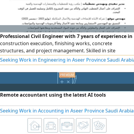
Professional Civil Engineer with 7 years of experience in
construction execution, finishing works, concrete
structures, and project management. Skilled in site
supervision, managing work teams, coordinating project
Seeking Work in Engineering in Aseer Province Saudi Arabi
activities, and ensuring quality and safety standards.
Experienced in delivering projects efficiently within
deadlines, solving technical issues, I have valid Iqama and
SCE Membership
Remote accountant using the latest AI tools
Seeking Work in Accounting in Aseer Province Saudi Arabia