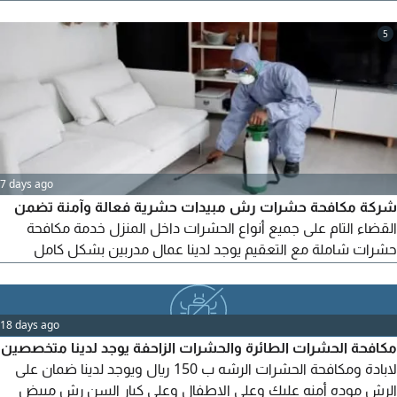
Control, Fly Control. Safe and effective pest control using
approved products for homes, apartments, villas, offices,
5
restaurants, warehouses, and commercial properties. Fast
response, affordable prices, high - quality service, available
acro
7 days ago
شركة مكافحة حشرات رش مبيدات حشرية فعالة وآمنة تضمن
القضاء التام على جميع أنواع الحشرات داخل المنزل خدمة مكافحة
حشرات شاملة مع التعقيم يوجد لدينا عمال مدربين بشكل كامل
لتقديم أفضل خدمة مكافحة حشرات للقضاء عليها من أول زيارة كما
يستخدمون مبيدات فعالة وآمنة لضمان راحتك وسلامة منزلك
متخصصون في أنظمة مواد الرش والتعقيم الحديثة اتصل بنا الآن
18 days ago
واحصل على أفضل عرض خصم يصل حتى 30% أول 20 متصل نسعد
مكافحة الحشرات الطائرة والحشرات الزاحفة يوجد لدينا متخصصين
بخدمتكم
لابادة ومكافحة الحشرات الرشه ب 150 ريال ويوجد لدينا ضمان على
الرش موده أمنه عليك وعلى الاطفال وعلى كبار السن رش مبيض