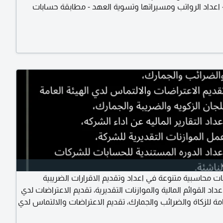
- اعداد الرواتب ومسيراتها وتسوية العهد - مطابقة حسابات
الموردين وجاري الفروع والتحصيل - مراجعة المستخلصات -
لبنكية والأقفال الشهري - مراقبة المخزون والتقارير المخزنية -
Excel ERP  دفترة وافق
ت محاسبية متنوعة في اعداد وتقديم الاقرارات الضريبية
اعداد القوائم المالية والموازنات التقديرية، تقديم الاعتراضات لدي
امة للزكاة والضرائب والجمارك، تقديم الاعتراضات والالتماس لدي
مة للجان الزكوية والضريبة والجمارك، اعداد التقارير المالية عن