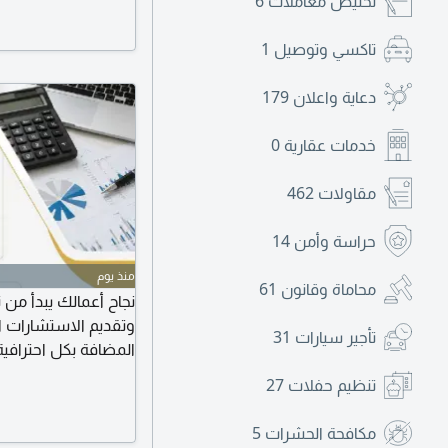
تخليص معاملات
6
تاكسي وتوصيل
1
دعاية واعلان
179
خدمات عقارية
0
مقاولات
462
حراسة وأمن
14
منذ يوم
محاماة وقانون
61
نجاح أعمالك يبدأ من 
وتقديم الاستشارات ال
تأجير سيارات
31
المضافة بكل احترافية
تنظيم حفلات
27
مكافحة الحشرات
5