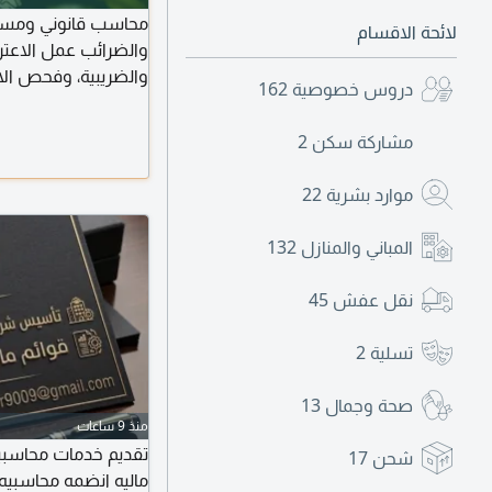
محاسب قانوني ومستشا
لائحة الاقسام
والضرائب عمل الاعتر
والضريبية، وفحص الا
دروس خصوصية
162
مشاركة سكن
2
القانونية استشارة و
قانونية نظامية
موارد بشرية
22
المباني والمنازل
132
نقل عفش
45
تسلية
2
صحة وجمال
13
منذ 9 ساعات
تقديم خدمات محاسبيه
شحن
17
ماليه انضمه محاسبي