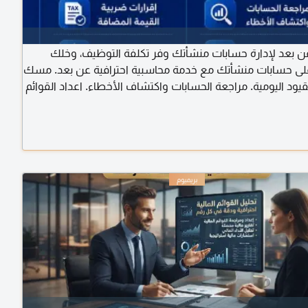
بعد لإدارة حسابات منشأتك وفر تكلفة التوظيف، وخلك
ى حسابات منشأتك مع خدمة محاسبية احترافية عن بعد. مسك
لقيود اليومية. مراجعة الحسابات واكتشاف الأخطاء. اعداد القوائم
المالية. اقرارات ضريبة القيمة المضافة. طلبات الاسترداد الضريبي.
وك والعملاء والموردين. متابعة المخزون وتنظيم الحسابات.
ؤسسات والشركات والمحلات والمصانع في جمي