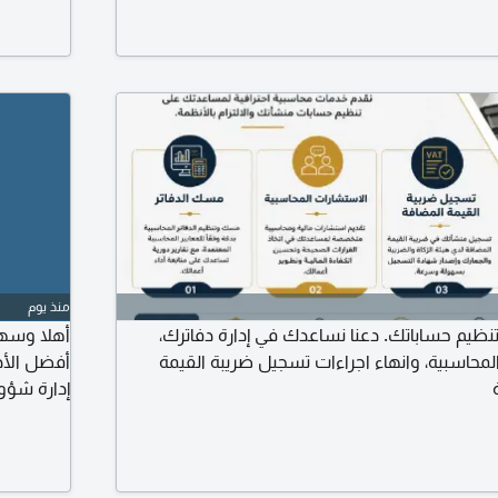
أداء الشرك
للحسابات 
منذ يوم
تنظيم حساباتك. دعنا نساعدك في إدارة دفاترك،
أهلا وسهلا
محاسبية، وانهاء اجراءات تسجيل ضريبة القيمة
أفضل الأد
إدارة شؤون
والقادم أج
والموسسس