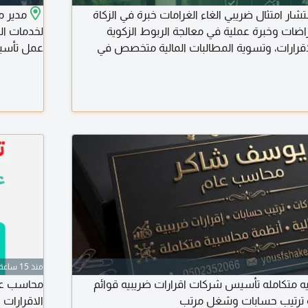
ر امتثال ضريبي الغاء الغرامات خبرة في الزكاة
اضات وخبرة عملية في معالجة الربوط الزكوية
قرارات، وتسوية المطالبات المالية متخصص في
الاعتراضات الضريبية والزكوية. خبرة في المادة (14) من اللائحة التنفيذية.
الداخلية وا
خبرة في معالجة القضايا المرتبطة بالمادة (39) والمادة (40) والمواد
والدخل وال
احدة قد تضع حل لمشاكل متراكمة وحلول فورية
محاسبين. 
منذ 15 ساعة
 متكامله تأسيس شركات اقرارات ضريبيه قوائم
ه ترتيب حسابات وشغل مرتب
الاقرارات 