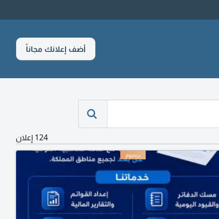
أضف إعلانك مجاناً
124 إعلان