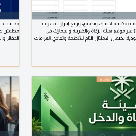
ية متكاملة لاعداد، وتدقيق، ورفع اقرارات ضريبة
محاسب عن 
القيمة المضافة (VAT) عبر موقع هيئة الزكاة والضريبة والجمارك في
مطمئن عل
دية، لضمان الامتثال التام للأنظمة وتفادي الغرامات
الدفاتر وا
 مراجعة وتدقيق فواتير المبيعات والمشتريات بدقة
والتقارير 
روط الضريبية. حساب ضريبة المخرجات وضريبة
تسوية البن
عداد نموذج الاقرار الضريبي ورفعه عبر البوابة
أخدم الم