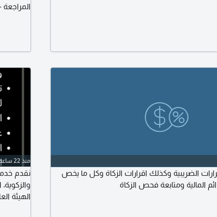
المراجعة 
العملاء و
التسويات ا
اعداد تقارير مالية SAP Oracle
منذ 22 ساعة
ارات الضريبية وكذلك اقرارات الزكاة وكل ما يخص
نقدم خدما
ائم المالية ومتابعة فحص الزكاة
والزكوية، 
الهيئة الع
الهيئة العا