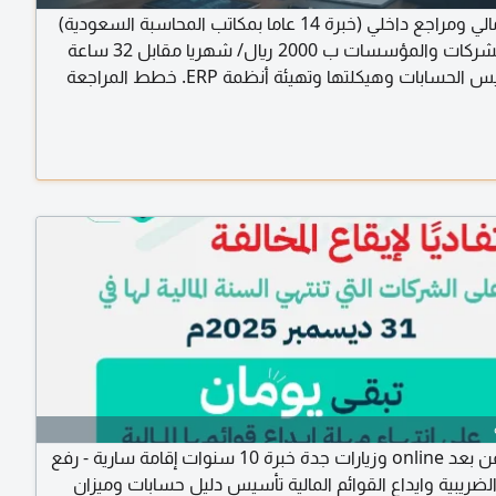
مدير مالي ومراجع داخلي (خبرة 14 عاما بمكاتب المحاسبة السعودية)
لخدمات الشركات والمؤسسات ب 2000 ريال/ شهريا مقابل 32 ساعة
عمل تأسيس الحسابات وهيكلتها وتهيئة أنظمة ERP. خطط المراجعة
لقيام بها وتقييم المخاطر. اعداد القوائم المالية واقرارات الزكاة
قيمة المضافة وإدارة الربط الزكوي. دعم الموارد البشرية وتوفير
عن بعد للتواصل
محاسب عن بعد online وزيارات جدة خبرة 10 سنوات إقامة سارية - رفع
الضريبية وايداع القوائم المالية تأسيس دليل حسابات وميزان