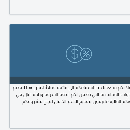
ة، عمل الموازنات التقديرية للشركة، اعداد الدورة المستندية
للشركات الناشئة
 بكم يسعدنا جدا انضمامكم الى قائمة عملائنا. نحن هنا لتقديم
وات المحاسبية التي تضمن لكم الدقة السرعة وراحة البال في
كم المالية ملتزمون بتقديم الدعم الكامل لنجاح مشروعكم،
مل وكلاء برنامج دفترة المحاسبي رابط التسجيل ادناه للشركات
ات والأفراد