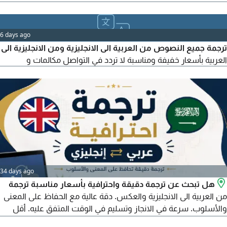
المحاسبية والمالية. الهوية والإقامة وجواز السفر. العلامات التجارية.
الكتب والمراجع. الأبحاث والرسائل الجامعية. المراسلات والمستندات
العامة. يتم تنفيذ العمل وفق المتطلبات المطلوبة، مع امكانية التسليم
6 days ago
الكتروانيا
ترجمة جميع النصوص من العربية الى الانجليزية ومن الانجليزية الى
العربية بأسعار خفيفة ومناسبة لا تردد في التواصل مكالمات و
34 days ago
هل تبحث عن ترجمة دقيقة واحترافية بأسعار مناسبة ترجمة
من العربية الى الانجليزية والعكس. دقة عالية مع الحفاظ على المعنى
والأسلوب. سرعة في الانجاز وتسليم في الوقت المتفق عليه. أقل
الأسعار مع جودة احترافية. تنسيق الملفات بشكل أنيق وجاهز