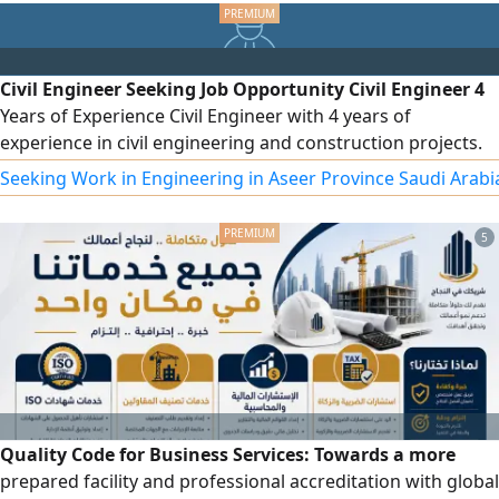
للطباعة أو الارسال. ترجمة التقارير الطبية، العقود، الخطابات، السيرة
الذاتية، الشهادات، والمستندات المختلفة وترجمة فوريه للقاءات
والاجتماعات
Civil Engineer Seeking Job Opportunity Civil Engineer 4
Years of Experience Civil Engineer with 4 years of
experience in civil engineering and construction projects.
Experienced in Site supervision and execution Monitoring
Seeking Work in Engineering in Aseer Province Saudi Arabi
workers and subcontractors Reading and reviewing
drawings Quantity take - off and measurements Following
5
up on site activities and work progress I am currently
looking
Quality Code for Business Services: Towards a more
prepared facility and professional accreditation with global