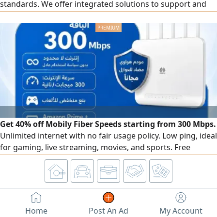
standards. We offer integrated solutions to support and
develop your facility, including accredited ISO certificates.
We provide a wide range of quality certificates and
management systems: ISO 9001, ISO 14001, ISO 45001, ISO
27001, ISO 22301, ISO 22000, in addition to other
certificates that match the nature of your business.
Contractor classification: preparing and organizing files,
fulfilling requirements, and follow-up until the
classification is issued in accordance with regulations.
Get 40% off Mobily Fiber Speeds starting from 300 Mbps.
Unlimited internet with no fair usage policy. Low ping, ideal
for gaming, live streaming, movies, and sports. Free
Huawei anti - interference modem. Installment options
available for iPhone or Android phones. First 3 months
only 172.5 SAR (including tax) After the offer,287 SAR per
month (including tax) Free installation and setup
Home
Post An Ad
My Account