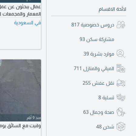
عمال يبحثون عن عمل
لائحة الاقسام
المعمار والمجمعات ا
في السعودية
دروس خصوصية
817
مشاركة سكن
93
موارد بشرية
39
المباني والمنازل
711
نقل عفش
255
تسلية
8
صحة وجمال
63
منذ 9 أيام
وانيت مع السائق يو
شحن
48