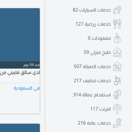
خدمات السيارات
82
خدمات زراعية
127
مفقودات
0
طبخ منزلي
59
منذ 59 يوم
خدمات الصيانة
507
لدي سائق فلبيني من ل
خدمات تنظيف
217
في السعودية
استقدام عمالة
314
انترنت
117
خدمات عامة
216