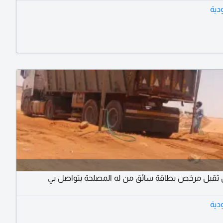
دية
ثقيل مرخص بطاقة سائق من له المصلحة يتواصل بي
دية