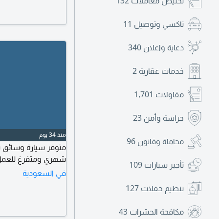
تخليص معاملات
132
تاكسي وتوصيل
11
دعاية واعلان
340
خدمات عقارية
2
مقاولات
1,701
حراسة وأمن
23
منذ 34 يوم
محاماة وقانون
96
متوفر سيارة وسائق ب
شهري ومتفرغ للعمل 
تأجير سيارات
109
في السعودية
تنظيم حفلات
127
مكافحة الحشرات
43