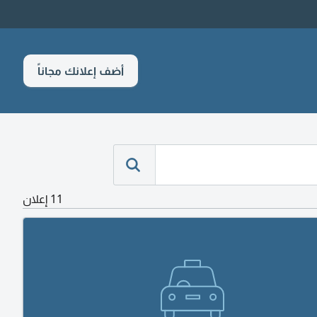
أضف إعلانك مجاناً
11 إعلان