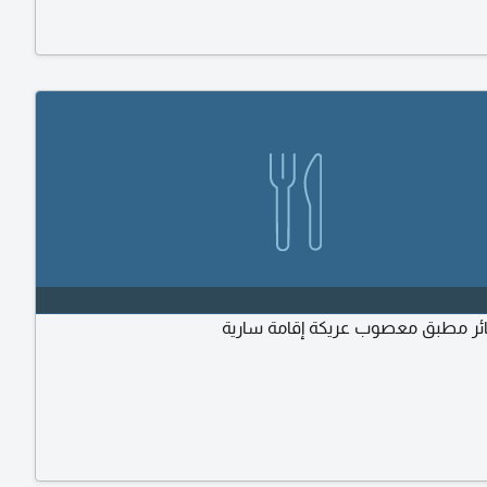
والتشغيل القياسية (SOP) خبرة أكثر من 15 عاما في تشغيل وتطوير
الكافيهات
ر مطبق معصوب عريكة إقامة سارية