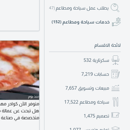
يطلب عمل سياحة ومطاعم
(14,147)
خدمات سياحة ومطاعم
(152)
لائحة الاقسام
سكرتارية
532
حسابات
7,219
مبيعات وتسويق
7,657
منذ يوم
سياحة ومطاعم
17,522
متوفر الآن كوادر مهن
هل تبحث عن عمالة م
تصميم
1,475
متخصصة في صناعة البي
المطاعم كفاءة عالية، 
تعليم وتدريس
1,077