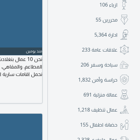
ازياء
106
محررين
55
ادارة
5,364
علاقات عامة
233
منذ يومين
نحن 10 عمال ب
سياحة وسفر
206
المطاعم، والمقاهي، 
نحمل اقامات سارية ا
حراسة وأمن
1,832
للانضمام الى العمل ف
مؤسستكم، فيرجى الت
عمالة منزلية
691
عمال تنظيف
1,218
حضانة اطفال
155
عمال دليفري
2,328