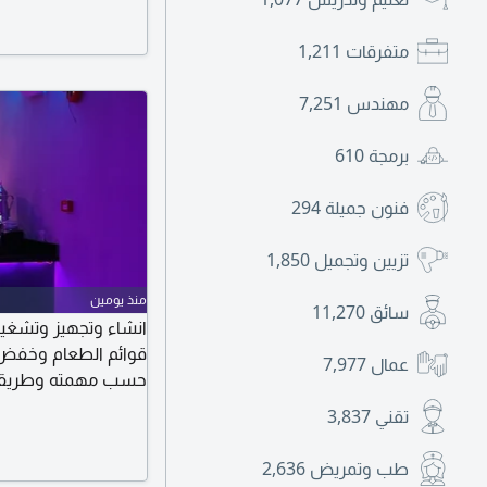
استقطاب عمالة مؤهل
الكوادر المناسبة وفق
متفرقات
1,211
مراسلتنا عبر الخاص
مهندس
7,251
برمجة
610
فنون جميلة
294
تزيين وتجميل
1,850
منذ يومين
سائق
11,270
انشاء وتجهيز وتشغي
قوائم الطعام وخفض ا
عمال
7,977
حسب مهمته وطريقة 
الشخصية والاشتراطات
تقني
3,837
مقدمين خدمات التسو
ومعالجة الهدر ورفع 
طب وتمريض
2,636