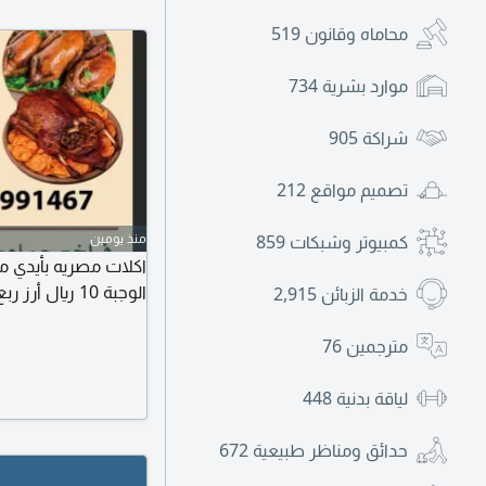
محاماه وقانون
519
موارد بشرية
734
شراكة
905
تصميم مواقع
212
منذ يومين
كمبيوتر وشبكات
859
اكلات مصريه بأيدي م
الوجبة 10 ريال أرز ربع فرخه خضار يوجد توصيل أسعارنا غير
خدمة الزبائن
2,915
مترجمين
76
لياقة بدنية
448
حدائق ومناظر طبيعية
672