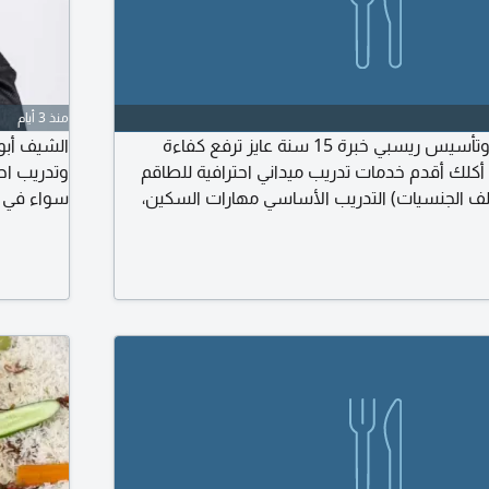
منذ 3 أيام
تدريب عمالة مطاعم وتأسيس ريسبي خبرة 15 سنة عايز ترفع كفاءة
الشيف أبو
لك أقدم خدمات تدريب ميداني احترافية للطاقم
وتدريب احت
تلف الجنسيات) التدريب الأساسي مهارات السكين،
سواء في 
لامة. اتقان المشويات مهارات التتبيل الصحيح
مسجلة ومب
ن. الريسبي المعياري عمل وصفات دقيقة لضمان
ودوامها. 
در. نتائج سريعة - جودة عالية - تقليل تكاليف
يعني اتص
رسالة للم