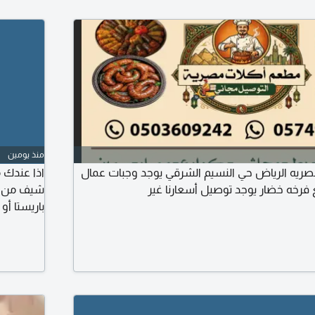
منذ يومين
صريه الرياض حي النسيم الشرقي يوجد وجبات عمال
اذا عندك 
شيف من جم
باريستا أو
الاعلان خ
للمسوقين
قدم طلبك 
الرجاء قراء