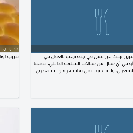
منذ يومين
نغلادشيين نبحث عن عمل في جدة نرغب بالعمل في
تدريب اونل
أو في أي مجال من مجالات التنظيف الداخلي. جميعنا
لمفعول، ولدينا خبرة عمل سابقة، ونحن مستعدون
ورا عند الحاجة. اذا كانت لديكم حاجة الى موظفين في
واصل معنا. شكرا لكم