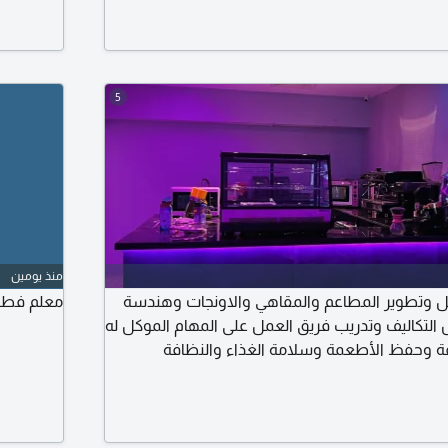
ة لتطوير نشاطك، فنحن على استعداد لتوفير
 الاجراءات النظامية. للتواصل والاستفسار، يرجى
المطاعم و
5
منذ يومين
ل وتطوير المطاعم والمقاهي والاونجات وهندسة
معلم فطائ
لتكاليف وتدريب فريق العمل على المهام الموكل له
وحفظ الأطعمة وسلامة الغذاء والنظافة
 البلدية والحكومية بجميع قطاعاتها الاتفاق مع
يق الالكتروني سوشل ميدا والشريحة المستهدفة
المبيعات من خلال عدة قنوات