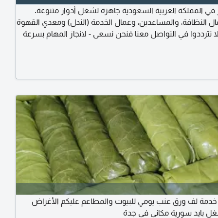
ر في المملكة العربية السعودية جاهزة لشغل أدوار متنوعة.
 النظافة، والمساعدين، وعمال الخدمة (الندل) ومعدي القهوة
 لا تترددوا في التواصل معنا فنحن نسعى - لانجاز المهام بسرعة
دينا طاقم عمل مؤهل ويتمتع بمظهر لائق وحسن الهندام
ا خدمة لف ورق عنب يومي للبيوت والمطاعم عليكم الأغراض
شغل بايد سورية مكاني في جدة