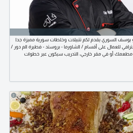
 يوسف السوري يقدم لكم تتبيلات وخلطات سورية مميزة جدا
رافي للعمال على أقسام / الشاورما - بروستد - فطيرة الم دور /
مطعمك أو في مقر خارجي، التدريب سيكون عبر خطوات
سطة كلها ورسبي دقيق في الميزان لحفظ جودة المنتج
رسالتي لأصحاب المطاعم بسيطة عنوانها التجربة خير برهان،
ل وجرب تيست مجاني قبل الدفع وبعدها أحكم بنفسك أرسل
زيد من التفاصيل
2