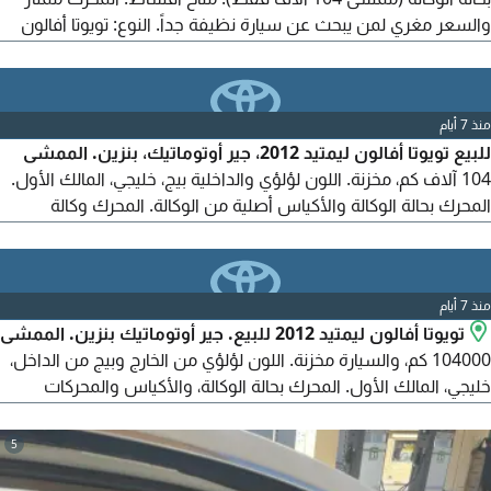
والسعر مغري لمن يبحث عن سيارة نظيفة جداً. النوع: تويوتا أفالون
(Limited)، الموديل: 2012، المصدر: خليجي، المالك الأول من الوكالة،
العداد: 104 آلاف كم فقط (مخزنة)، الوقود: بنزين، ناقل الحركة: جير
أوتوماتيك، اللون الخارجي: لؤلؤي مميز، اللون الداخلي: بيج (الداخلية
منذ 7 أيام
جديدة). للتواصل...
للبيع تويوتا أفالون ليمتيد 2012، جير أوتوماتيك، بنزين. الممشى
104 آلاف كم، مخزنة. اللون لؤلؤي والداخلية بيج، خليجي، المالك الأول.
المحرك بحالة الوكالة والأكياس أصلية من الوكالة. المحرك وكالة
والزجاج كله وكالة. لوحة مميزة. المواصفات فتحة سقف، تسخين
وتبريد مقاعد، تشغيل بالبصمة، دخول ذكي لكل الأبواب والشنطة،
ذاكرة تخزين للمقاعد وغيرها
منذ 7 أيام
تويوتا أفالون ليمتيد 2012 للبيع. جير أوتوماتيك بنزين. الممشى
104000 كم، والسيارة مخزنة. اللون لؤلؤي من الخارج وبيج من الداخل،
خليجي، المالك الأول. المحرك بحالة الوكالة، والأكياس والمحركات
والقزاز كله وكالة. لوحة مميزة. المواصفات: تسخين وتبريد مقاعد،
تشغيل بصمة، دخول ذكي لكل الأبواب والشنطة، ذاكرة تخزين للمقاعد
5
وغيرها من المواصفات المعروفة. الداخلية جديدة وملبسة تلبيسة