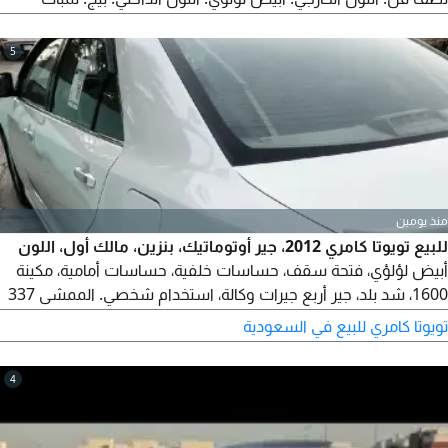
زينون، حساسات. الممشى 291 ألف كيلو. المكينة والجير والمحركات
على الشرط، جاهزة للفحص. الأرباقات على الشرط. مفاتيح وكتالوجات
5
وأغراضه كاملة. الداخلة نظيفة. المحرك على الشرط. السوم 15000.
البيع كاش أو أقساط.
منذ يومين
للبيع تويوتا كامري 2012، جير أوتوماتيك، بنزين، مالك أول، اللون
أبيض لؤلؤي، فتحة سقف، حساسات خلفية، حساسات أمامية، مكينة
1600، شد بلد، جير أربع جيرات وكالة، استخدام شخصي. الممشى 337
ألف كم. سعر البيع 18 ألف. للتواصل.
تويوتا كامري للبيع في السعودية
4