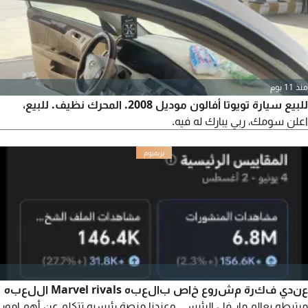
وعليها كفرات جديدة نيكسن.
منذ 11 يوم
للبيع سيارة تويوتا أفالون موديل 2008. المحرك نظيف. للبيع،
اعلن سومك، ربي يبارك له فيه.
عندي فكرة مشروع خاص بالعبه Marvel rivals اللعبه
مرتبطه بعالم مار فل الرئيسي وعندنا منصة رئيسيه تتكلم عن أهم امور