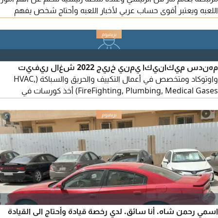
اللعبه ويعتبر أقوى حساب عربي لأخبار اللعبه وأحتاج شخص يفهم
عالم مار فل وواضح له كل شيء للمشروع مرفق لكم صورة من
تفاعل الحساب الرسمي خلال آخر شهرين
مهندس ميكانيكا يمني خريج 2022 شغال ريفيت
واوتوكاد ومتخصص في أعمال التكييف والحريق والسباكة (HVAC,
FireFighting, Plumbing, Medical Gases) أخذ كورسات في
HVAC Firefighting Plumbing عملت كمهندس موقع في تنفيذ
أعمال المكانيك ورفع مخطط as built وحصر الكميات ورفع
5
المستخلصات ومتابعة الاعتمادات والشراء ممتاز جدا في استخدام
برامج Microsoft Office & DUCT SIZER & SOLIDWORKS & FIRE
ELITE & ASHRAE DUCT FITTINGS
اسمي رحمن شاه. أنا سائق. لدي رخصة قيادة وأحتاج الى القيادة