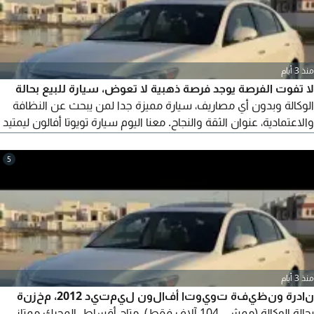
منذ 3 أيام
لا تفوت الفرصة يوجد فرصة ذهبية لا تعوض، سيارة للبيع بحالة
الوكالة وبدون أي مصاريف، سيارة مميزة جدا لمن يبحث عن النظافة
والاعتمادية، عنوان الثقة والنجاح. معنا اليوم سيارة تويوتا أفالون ليمتيد
موديل 2012 جير أوتوماتيك. مميزاتها 1 - فتحة سقف، 2 - تسخين
وتبريد المقاعد، 3 - بصمة دخول ذكية من جميع الأبواب والشنطة، 4 -
5
حساسات أمامية وخلفية، 5 - ذاكرة تخزين المقاعد، 6 - ممشى 104
كم. لا تفوت الفرصة
منذ 3 أيام
نادرة ونظيفة تويوتا أفالون ليمتيد 2012، مخزنة
بحالة الوكالة (ممشى 104 آلاف فقط). متاح أقساط. المحرك ممتاز