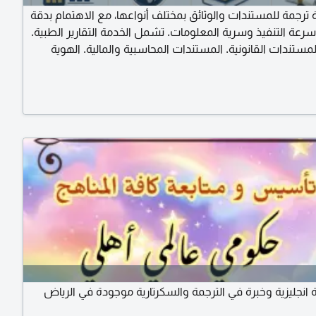
ترجمة للمستندات والوثائق بمختلف أنواعها، مع الاهتمام بدقة
رعة التنفيذ وسرية المعلومات. تشمل الخدمة التقارير الطبية.
مستندات القانونية. المستندات المحاسبية والمالية. الهوية
جواز السفر. العلامات التجارية. الكتب والمراجع. الأبحاث
لجامعية. المراسلات والمستندات العامة. يتم تنفيذ العمل وفق
المطلوبة، مع امكانية التسليم الكتروانيا
 انجليزية وخبرة في الترجمة والسكرتارية موجودة في الرياض