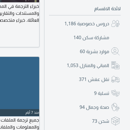
خبراء الترجمة في المم
لائحة الاقسام
والمستندات والتقارير
العائلة. خبراء متخص
دروس خصوصية
1,186
سريعة فورية معتمدة
مشاركة سكن
140
موارد بشرية
60
المباني والمنازل
1,053
نقل عفش
371
تسلية
9
صحة وجمال
94
منذ 7 أيام
شحن
73
والمعلومات والملفا