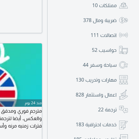
ممتلكات
10
ضريبة ومال
378
اتصالات
111
حواسيب
52
سياحة وسفر
44
مهارات وتدريب
130
اعمال واستثمار
828
منذ 24 يوم
ترجمة
22
مترجم فوري ومدقق لغو
والعكس. أيضا لترجمة ا
خدمات احترافية
183
فترات زمنيه مرنه وأ