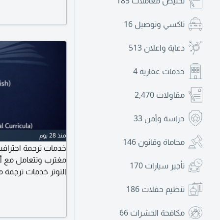
تخليص معاملات
185
تاكسي وتوصيل
16
دعاية واعلان
513
خدمات عقارية
4
مقاولات
2,470
حراسة وأمن
33
منذ 28 يوم
محاماة وقانون
146
خدمات ترجمة احترافي
مغترب وتتعامل مع أو
تأجير سيارات
170
التوتر خدمات ترجمة 
الخدمات المقدمة ترج
تنظيم حفلات
186
الزواج والميلاد - الشه
والهوية - المستندات 
مكافحة الحشرات
66
مباشرة