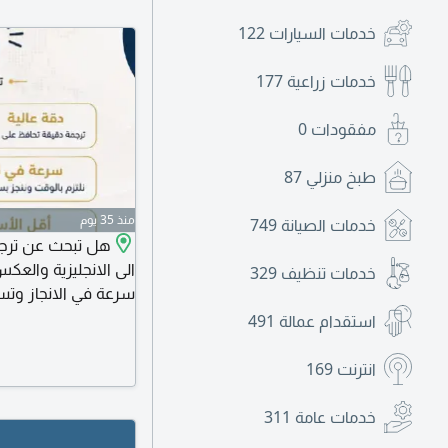
خدمات السيارات
122
خدمات زراعية
177
مفقودات
0
طبخ منزلي
87
منذ 35 يوم
خدمات الصيانة
749
هل تبحث عن ترجمة
الى الانجليزية والعك
خدمات تنظيف
329
سرعة في الانجاز وتس
احترافية. تنسيق المل
استقدام عمالة
491
التقارير الطبية، العق
المختلفة وترجمة فوري
انترنت
169
خدمات عامة
311