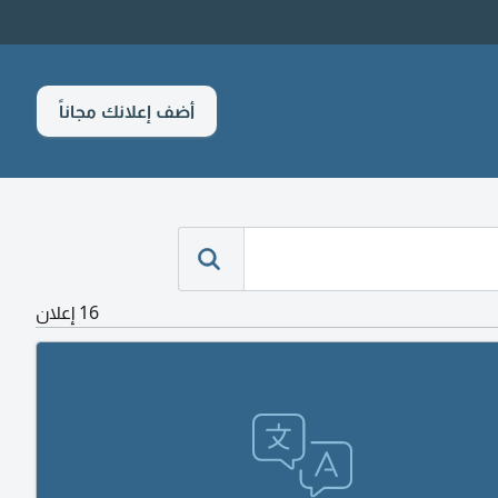
أضف إعلانك مجاناً
16 إعلان