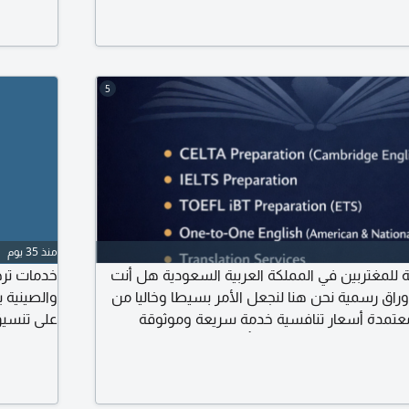
5
منذ 35 يوم
ة للمغتربين في المملكة العربية السعودية هل أنت
خدمات ترجم
راق رسمية نحن هنا لنجعل الأمر بسيطا وخاليا من
والصينية ب
معتمدة أسعار تنافسية خدمة سريعة وموثوقة
على تنسيق
مة مستندات الاستقدام (تأشيرة عائلية) شهادات
ادات التعليمية - التقارير الطبية - ترجمة جواز السفر
القانونية - جميع المعاملات الحكومية تواصل معنا