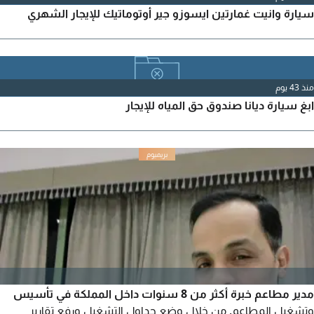
سيارة وانيت غمارتين ايسوزو جير أوتوماتيك للإيجار الشهري
منذ 43 يوم
ابغ سيارة ديانا صندوق حق المياه للإيجار
مدير مطاعم خبرة أكثر من 8 سنوات داخل المملكة في تأسيس
وتشغيل المطاعم. من خلال وضع جداول التشغيل ورفع تقارير