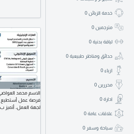
خدمة الزبائن
0
مترجمين
0
لياقة بدنية
0
حدائق ومناظر طبيعية
0
ازياء
0
محررين
0
منذ يومين
ادارة
0
فرصة عمل أستطيع من
لجهة العمل. أتميز ب
علاقات عامة
0
المشكلات. الالتزام 
طموح عال ورغبة مستم
سياحة وسفر
0