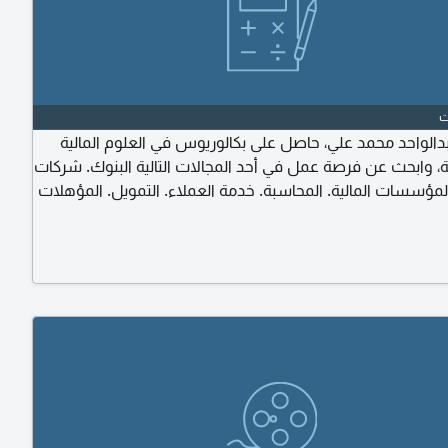
بدالواحد محمد علي، حاصل على بكالوريوس في العلوم المالية
، وابحث عن فرصة عمل في أحد المجالات التالية البنوك. شركات
لمؤسسات المالية. المحاسبة. خدمة العملاء. التمويل. المؤهلات
والمهارات بكالوريوس علوم مالية ومصرفية. اجادة استخدام Microsoft
Office. خبرة في الأنظمة المحاسبية (ERP) دورات تدريبية في المحاسبة
 مهارات تواصل، والعمل ضمن فريق، وتحمل ضغط العمل