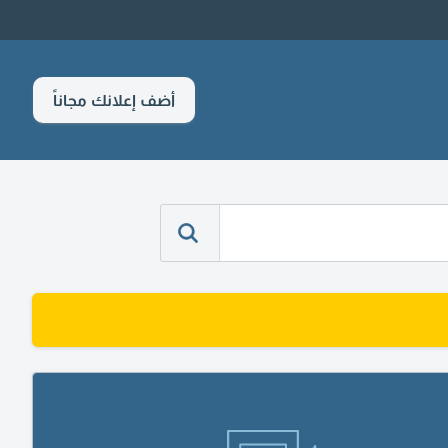
أضف إعلانك مجاناً