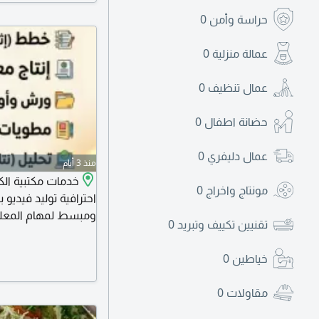
والتسويق وغيرها من 
حراسة وأمن
0
عمالة منزلية
0
عمال تنظيف
0
حضانة اطفال
0
عمال دليفري
0
منذ 3 أيام
خدمات مكتبية الك
مونتاج واخراج
0
احترافية توليد فيدي
ومبسط لمهام المعلم
تقنيين تكييف وتبريد
0
للتواصل واتساب 0573185577 mr12hm
خياطين
0
مقاولات
0