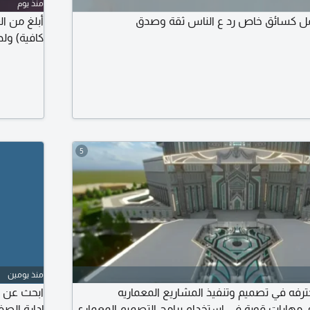
منذ يوم
 كسائق خاص رد ع الناس ثقة وصدق
كافية) ول
5
منذ يومين
فه في تصميم وتنفيذ المشاريع المعماريه
ابحث عن ف
ي مهارات قوية في استخدام برامج التصميم المعماري
إدارة الص