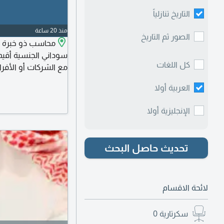
التاريخ تنازلياً
منذ 20 ساعة
الصور ثم التاريخ
سوداني الجنسية أقيم
كل اللغات
مع الشركات أو الأفراد
البنكية. اعداد التقاري
العربية أولا
والموردين. اعداد الميز
المحاسبة (Excel - ERP - Quickbooks) دقة عالية في العمل
الإنجليزية أولا
تحديث حاصل البحث
لائحة الاقسام
سكرتارية
0