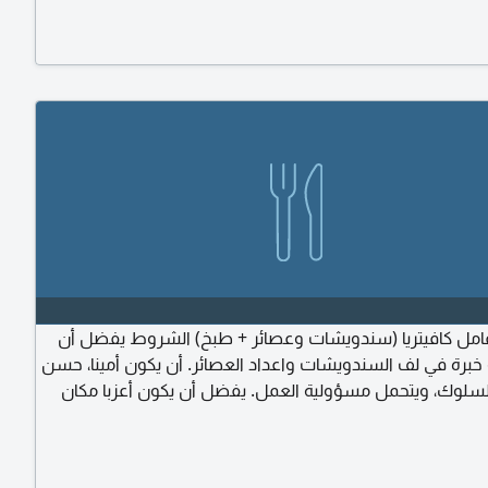
مل كافيتريا (سندويشات وعصائر + طبخ) الشروط يفضل أن
 خبرة في لف السندويشات واعداد العصائر. أن يكون أمينا، حسن
لسلوك، ويتحمل مسؤولية العمل. يفضل أن يكون أعزبا مكان
فظة حجة م المحابشة