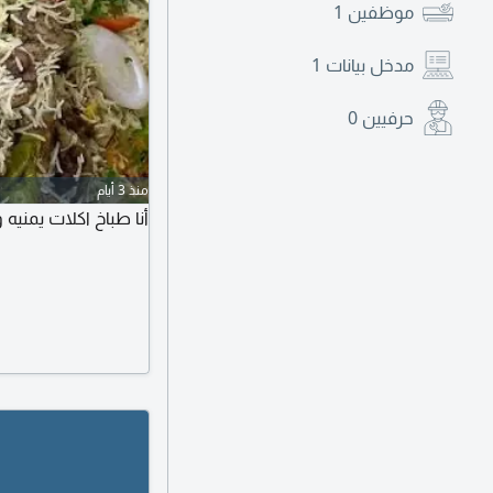
موظفين
1
مدخل بيانات
1
حرفيين
0
منذ 3 أيام
أنا طباخ اكلات يمنيه