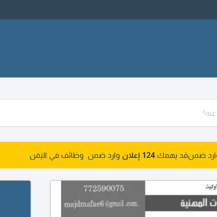
وارد ضمن
قد يهمك
124 إعلان
وارد ضمن وظائف في اليَمَن