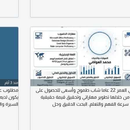
منذ 3 أيام
الاسم محمد العواضي العمر 22 عاما شاب طموح وأسعى للحصول على
مطلوب عا
 خلالها تطوير مهاراتي وتحقيق قيمة حقيقية
يكون لديه
 سرعة الفهم والتعلم. البحث الدقيق وحل
السيرة وا
واتقان العمل. تحمل المسؤولية والعمل تحت الضغط.
العمل محا
رة في تطوير مهاراتي. الاستعداد للتعلم والعمل
في أي مجال، حتى وإن لم امتلك خبرة سابقة فيه لدي الخبرة في English