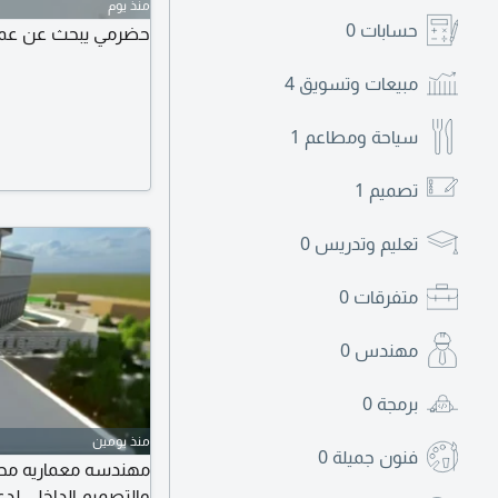
منذ يوم
حسابات
0
حضرمي يبحث عن عمل
مبيعات وتسويق
4
سياحة ومطاعم
1
تصميم
1
تعليم وتدريس
0
متفرقات
0
مهندس
0
برمجة
0
منذ يومين
فنون جميلة
0
مهندسه معماريه محتر
والتصميم الداخلي لد