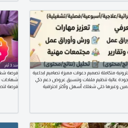
المهارات
منذ 3 أيام
ترونية متكاملة تصميم دعوات مميزة تصاميم ابداعية
فرصة شغل 
و بجودة عالية تنظيم ملفات وتنسيق عروض دعم ذكي
شهادات سا
ين وغيرها خلي شغلك أسهل وأكثر احترافية
فرصة لتط
التسويق عب
للجادين ف
التفاصيل