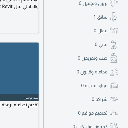
تزيين وتجميل
0
و3ds Max ك
سائق
1
المعماريه (الصحية وا
المدن ومتمكنه في اخرا
عمال
0
اليمن
تقني
0
طب وتمريض
0
محاماه وقانون
0
موارد بشرية
0
منذ يومين
شراكة
0
تقديم تصاميم برمجة 
تصميم مواقع
0
كمبيوتر وشبكات
0