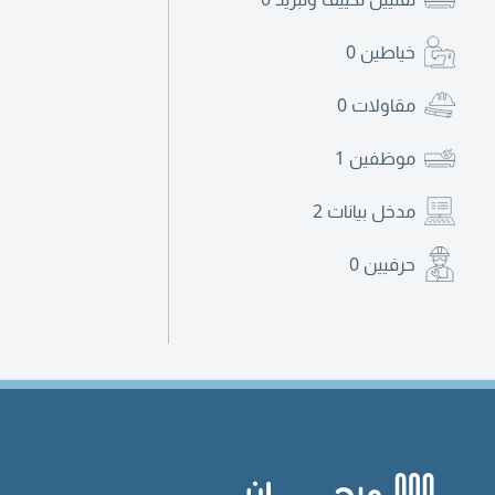
خياطين
0
مقاولات
0
موظفين
1
مدخل بيانات
2
حرفيين
0