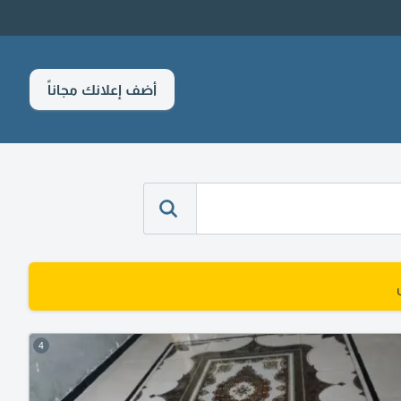
أضف إعلانك مجاناً
4