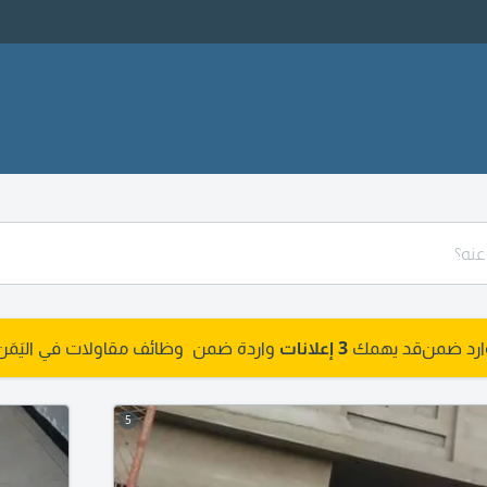
وارد ضمن
قد يهمك
3 إعلانات
واردة ضمن وظائف مقاولات في اليَمَن
5