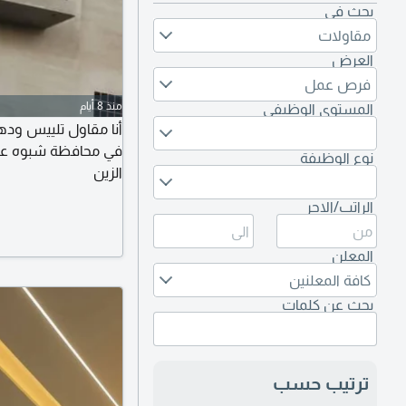
بحث في
مقاولات
العرض
فرص عمل
منذ 8 أيام
المستوى الوظيفي
أنا مقاول تلييس ودها
في محافظة شبوه عتق
نوع الوظيفة
الزين
الراتب/الاجر
المعلن
كافة المعلنين
بحث عن كلمات
ترتيب حسب