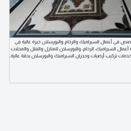
ص في أعمال السيراميك والرخام والبورسلان خبرة عالية في
 أعمال السيراميك، الرخام، والبورسلان للمنازل والفلل والمحلات
الخدمات تركيب أرضيات وجدران السيراميك والبورسلان بدقة عالية.
م الدرج والمداخل والمطابخ. تشطيب احترافي وضمان جودة
لترتيب. المكان مستعد للعمل والتنفيذ في مختلف المناطق.
الاستفسار يرجى الاتصال