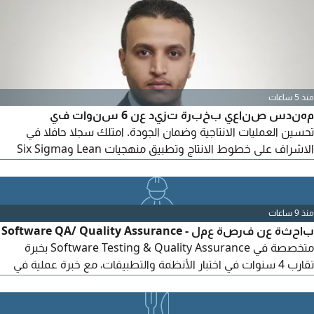
منذ 5 ساعات
مهندس صناعي بخبرة تزيد عن 6 سنوات في
تحسين العمليات الانتاجية وضمان الجودة. امتلك سجلا حافلا في
الاشراف على خطوط الانتاج وتطبيق منهجيات Lean وSix Sigma
لرفع الكفاءة التشغيلية وتقليل الهدر. متمكن من إدارة سلاسل
الإمداد ومتابعة الجودة بكفاءة عالية، مع شغف مستمر بتطوير النظم
الصناعية وتحقيق مستهدفات النمو
منذ 9 ساعات
باحثة عن فرصة عمل - Software QA/ Quality Assurance
متخصصة في Software Testing & Quality Assurance بخبرة
تقارب 4 سنوات في اختبار الأنظمة والتطبيقات، مع خبرة عملية في
اختبار أنظمة ERP تشمل المبيعات والمشتريات والمخزون والحسابات
والتقارير المهارات والخبرات Manual & Functional Testing