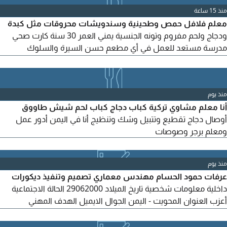
System, Integration & Regression Testing User Acceptance
منذ 15 ساعة
Testing (UAT) Test Case Design
معلم فلافل حمص وطحينية وسندويشات محروقات مثل كبدة
ودجاج ولحم مفروم وتونه الجنسية يمني العمر 30 سنة كارت صحي
مدرسة مستعد للعمل في أي مطعم حسن السيرة والسلوك
واشتغل ضمن الفريق الواحد وعندي خلفيه الكاشير الآن واقف عن
العمل يجب نقل الكفالة ضروري جدا
منذ يوم
أنا معلم مشاوي تركية كباب دجاج كباب لحم شيش طاووق
أوصال دجاج تقطيع وتتبيل وشك وتنظيج أنا في اليمن أدور عمل
ومعلم برجر وصوصات
منذ يوم
عرفات حمود الحسام مهندس معماري تصميم وتنفيذ ديكورات
داخلية معلومات شخصية تاريخ الميلاد 29062000 الحالة الاجتماعية
أعزب العنوان المحويت - اليمن الجوال الايميل الهدف المهني
مهندس معماري طموح أسعى للعمل في بيئة احترافية لتطوير
مهاراتي في مجال التصميم المعماري وتنفيذ الديكورات الداخلية،